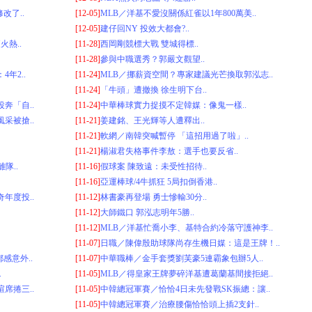
改了..
[12-05]
MLB／洋基不愛沒關係紅雀以1年800萬美..
[12-05]
建仔回NY 投效大都會?..
火熱..
[11-28]
西岡剛競標大戰 雙城得標..
[11-28]
參與中職選秀？郭嚴文觀望..
年2..
[11-24]
MLB／挪薪資空間？專家建議光芒換取郭泓志..
[11-24]
「牛頭」遭撤換 徐生明下台..
奔「自..
[11-24]
中華棒球實力捉摸不定韓媒：像鬼一樣..
采被搶..
[11-21]
姜建銘、王光輝等人遭釋出..
[11-21]
軟網／南韓突喊暫停 「這招用過了啦」..
[11-21]
楊淑君失格事件李敖：選手也要反省..
隊..
[11-16]
假球案 陳致遠：未受性招待..
[11-16]
亞運棒球/4牛抓狂 5局扣倒香港..
年度投..
[11-12]
林書豪再登場 勇士慘輸30分..
[11-12]
大師鐵口 郭泓志明年5勝..
[11-12]
MLB／洋基忙喬小李、基特合約冷落守護神李..
[11-07]
日職／陳偉殷助球隊尚存生機日媒：這是王牌！..
感意外..
[11-07]
中華職棒／金手套獎劉芙豪5連霸象包辦5人..
.
[11-05]
MLB／得皇家王牌夢碎洋基遭葛蘭基間接拒絕..
席捲三..
[11-05]
中韓總冠軍賽／恰恰4日未先發戰SK振總：讓..
[11-05]
中韓總冠軍賽／治療腰傷恰恰頭上插2支針..