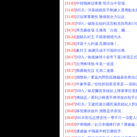
[11-03]
中韓職棒冠軍賽 明天台中登場..
[11-03]
MLB／洋基細挑投手教練人選傳點名前
[11-03]
日冠軍賽勝投 陳偉殷全力以赴..
[10-31]
NBA／破除去紐約流言帕克與馬刺15億
[10-31]
再見轟收場 主播罵「白痴…爛」..
[10-24]
遊騎兵封王 不噴香檳噴汽水..
[10-24]
洋基十人約滿 高層頭痛！..
[10-24]
象封王 振總完成不可能的任務..
[10-17]
NBA／恢復練球小皇帝下週2有望正式歸
[10-17]
台灣棒球熱 年底一波波..
[10-17]
興農兩失誤 兄弟二連勝..
[10-11]
洲際杯／重返內野防區陳鏞基依舊信心
[10-11]
牛象爭霸／恰恰的剋星原來是----張耿豪
[10-07]
NBA／歐尼爾首穿綠衫上陣塞軍狂電費
[10-07]
傳福盃／看到少棒選手將球放在投手丘
[10-07]
MLB／王建民復出國民滿意經紀人對續
[10-05]
林智勝拚旅外 洲際盃求表現..
[10-05]
MLB/郭泓志歷史性一季不只一項驚人數
[10-03]
中華職棒／赴日本職棒打拼？潘威倫：
[10-03]
潘威倫 中職最年輕百勝投手..