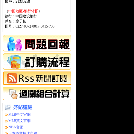
帳戶：21330258
（
中国地区-银行转帐
）
銀行：中国建设银行
戶名：廖子扬
帐号：6227-0072-0017-0415-733
MLB中文官網
MLB英文官網
NBA官網
日本職業棒球官網