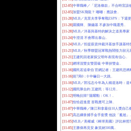
[12-05]
中華職棒／「尼洛條款」不合時宜該修
[12-05]
加盟SK飛龍？ 嘟嘟：應該會..
[11-28]
MLB／克里夫李爭奪戰ESPN：下週更
[11-28]
羅國輝、 陳鏞基 不參加中職選秀..
[11-28]
MLB／洋基與基特的解決之道美專家：4
[11-24]
牛澄清 不會釋出泰山..
[11-24]
MLB／拒提薪資仲裁洋基放手讓基特投
[11-21]
MLB／秋季聯盟冠軍戰熱鬧怪力狀元風
[11-21]
王建民回老家探父明年表現有信心..
[11-21]
網球混雙女雙晉級 中華拚雙金..
[11-16]
國民若追韋伯 官網記者：王建民恐將離
[11-16]
前7局0：0 中嚇日一大跳..
[11-16]
MLB／郭泓志今年為人稱道洛時：道奇
[11-12]
國民隊合約 王建民：等12月..
[11-12]
明晚抗韓? 陽耀勳：OK！..
[11-07]
恰恰趕進度 首戰應可上陣..
[11-07]
中華職棒／陳江和拿最佳10人獎自己都
[11-07]
高志綱拿捕手金手套獎 他說「尷尬」.
[11-05]
MLB／美權威《棒球美國》評比林哲瑄
[11-05]
王勝偉再見安 象笑納500萬..