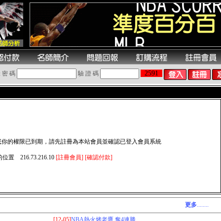
2591
 密 碼
驗 證 碼
或你的權限已到期，請先註冊為本站會員並確認已登入會員系統
位置 216.73.216.10
[註冊會員]
[確認付款]
更多
........
[12-05]
NBA熱火烤老鷹 奪4連勝..