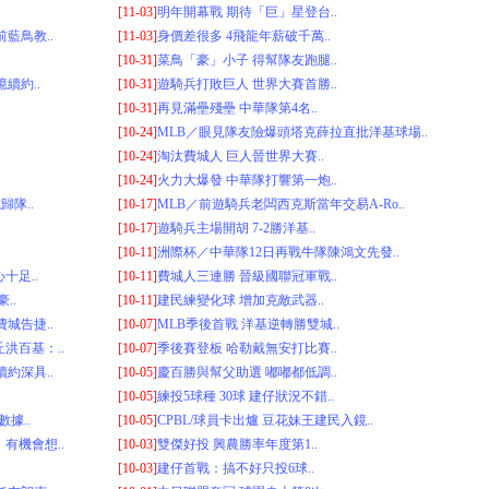
[11-03]
明年開幕戰 期待「巨」星登台..
藍鳥教..
[11-03]
身價差很多 4飛龍年薪破千萬..
[10-31]
菜鳥「豪」小子 得幫隊友跑腿..
續約..
[10-31]
遊騎兵打敗巨人 世界大賽首勝..
[10-31]
再見滿壘殘壘 中華隊第4名..
[10-24]
MLB／眼見隊友險爆頭塔克薛拉直批洋基球場..
[10-24]
淘汰費城人 巨人晉世界大賽..
[10-24]
火力大爆發 中華隊打響第一炮..
隊..
[10-17]
MLB／前遊騎兵老闆西克斯當年交易A-Ro..
[10-17]
遊騎兵主場開胡 7-2勝洋基..
[10-11]
洲際杯／中華隊12日再戰牛隊陳鴻文先發..
十足..
[10-11]
費城人三連勝 晉級國聯冠軍戰..
..
[10-11]
建民練變化球 增加克敵武器..
城告捷..
[10-07]
MLB季後首戰 洋基逆轉勝雙城..
洪百基：..
[10-07]
季後賽登板 哈勒戴無安打比賽..
約深具..
[10-05]
慶百勝與幫父助選 嘟嘟都低調..
[10-05]
練投5球種 30球 建仔狀況不錯..
據..
[10-05]
CPBL/球員卡出爐 豆花妹王建民入鏡..
有機會想..
[10-03]
雙傑好投 興農勝率年度第1..
[10-03]
建仔首戰：搞不好只投6球..