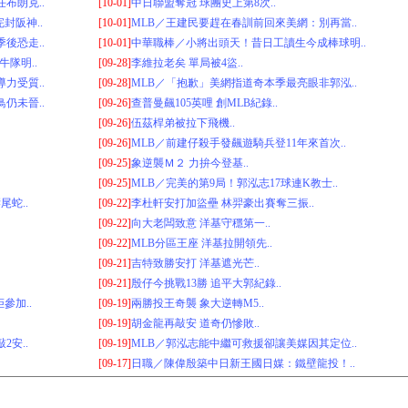
布朗克..
[10-01]
中日聯盟奪冠 球團史上第8次..
封阪神..
[10-01]
MLB／王建民要趕在春訓前回來美網：別再當..
後恐走..
[10-01]
中華職棒／小將出頭天！昔日工讀生今成棒球明..
隊明..
[09-28]
李維拉老矣 單局被4盜..
力受質..
[09-28]
MLB／「抱歉」美網指道奇本季最亮眼非郭泓..
仍未晉..
[09-26]
查普曼飆105英哩 創MLB紀錄..
[09-26]
伍茲桿弟被拉下飛機..
[09-26]
MLB／前建仔殺手發飆遊騎兵登11年來首次..
[09-25]
象逆襲Ｍ２ 力拚今登基..
[09-25]
MLB／完美的第9局！郭泓志17球連K教士..
尾蛇..
[09-22]
李杜軒安打加盜壘 林羿豪出賽奪三振..
[09-22]
向大老闆致意 洋基守穩第一..
[09-22]
MLB分區王座 洋基拉開領先..
[09-21]
吉特致勝安打 洋基遮光芒..
[09-21]
殷仔今挑戰13勝 追平大郭紀錄..
參加..
[09-19]
兩勝投王奇襲 象大逆轉M5..
[09-19]
胡金龍再敲安 道奇仍慘敗..
2安..
[09-19]
MLB／郭泓志能中繼可救援卻讓美媒因其定位..
[09-17]
日職／陳偉殷築中日新王國日媒：鐵壁龍投！..