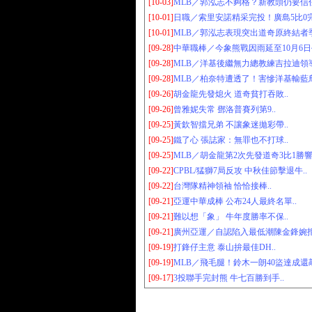
[10-03]
MLB／郭泓志不夠格？新教頭仍要信任
[10-01]
日職／索里安諾精采完投！廣島5比0完
[10-01]
MLB／郭泓志表現突出道奇原終結者季
[09-28]
中華職棒／今象熊戰因雨延至10月6日牛
[09-28]
MLB／洋基後繼無力總教練吉拉迪領導
[09-28]
MLB／柏奈特遭透了！害慘洋基輸藍鳥
[09-26]
胡金龍先發熄火 道奇貧打吞敗..
[09-26]
曾雅妮失常 鄧洛普賽列第9..
[09-25]
黃欽智擋兄弟 不讓象迷拋彩帶..
[09-25]
鐵了心 張誌家：無罪也不打球..
[09-25]
MLB／胡金龍第2次先發道奇3比1勝響
[09-22]
CPBL/猛獅7局反攻 中秋佳節擊退牛..
[09-22]
台灣隊精神領袖 恰恰接棒..
[09-21]
亞運中華成棒 公布24人最終名單..
[09-21]
難以想「象」 牛年度勝率不保..
[09-21]
廣州亞運／自認陷入最低潮陳金鋒婉拒
[09-19]
打鋒仔主意 泰山拚最佳DH..
[09-19]
MLB／飛毛腿！鈴木一朗40盜達成還敲
[09-17]
3投聯手完封熊 牛七百勝到手..