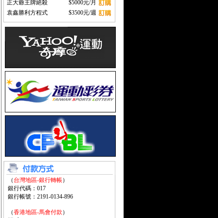
正大爺王牌絕殺
$5000元/月
袁鑫勝利方程式
$3500元/週
（
台灣地區-銀行轉帳
）
銀行代碼：017
銀行帳號：2191-0134-896
（
香港地區-馬會付款
）