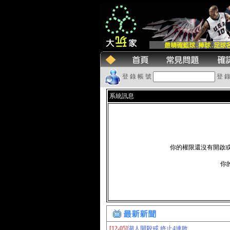
登 錄 帳 號
登 錄
系統訊息
你的權限還沒有開啟
你的
[12-05]
湖人開殺戒 終止4連敗..