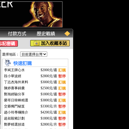
選擇地區：
李斌王牌心水
$2000元/週
段小華波經
$2800元/週
丁志杰海外來料
$3000元/週
陳婷賽事錦囊
$2500元/週
鄭旭經驗分享
$1800元/週
榮哥日韓棒精選
$3800元/週
交爺獨門秘笈
$3300元/月
趙小玲專欄推介
$4200元/週
超叔殺豬計劃
$1800元/週
鄭夢精選頻道
$2800元/月