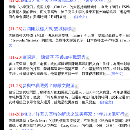
[11-28]
MLB／克里夫李爭奪戰ESPN：下週更火熱！
爭奪「小李飛刀」克里夫李（Cliff Lee）的大戰持續延燒中，今天（28日）
位賽揚左腕的青睞。而文章寫到，除了克里夫李的前東家德州遊騎兵和「邪惡帝
而冬季會議將在美國時間12月6日展開。.....
(詳全文)
[11-28]
西岡剛競標大戰 雙城得標
美國職棒大聯盟（MLB）明尼蘇達雙城（Twins）今天說，雙城已贏得日本千葉羅德海洋隊
（Tsuyoshi Nishioka）的競標。美職棒大聯盟表示，日本職棒太平洋聯盟（Pacifi
文)
[11-28]
羅國輝、 陳鏞基 不參加中職選秀
參加完亞運，旅美「老將」級的羅國輝與陳鏞基即刻投入自主訓練，為明年球
參加中職選秀的打算。陳鏞基這幾年傷勢不斷，在小聯盟載浮載沉，但對大聯
不錯，根據經紀公司表示，他還想要再拚一年，目前仍積極幫他.....
(詳全文)
[11-28]
參與中職選秀？郭嚴文觀望
儘管已無兵役問題，獅隊也可能動用狀元籤選人，但08年北京奧運、今年廣州
華職棒選秀會，他說：「報名機會很高，但還有將近1個月的時間，說不定還會
友林琨笙已表示會投入選秀，雖然是役男身份，但只要服.....
(詳全文)
[11-28]
MLB／洋基與基特的解決之道美專家：4年21.8億可行
洋基與基特（Derek Jeter）的續約價碼還沒談定，不過先是《紐約每日新聞》
價碼，並遭到基特經紀人克勞塞（Casey Close）的否認。今日（28日）《ESPN》