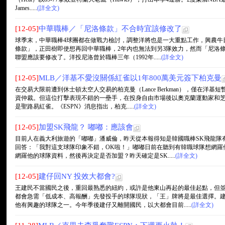
James.....
(詳全文)
[12-05]
中華職棒／「尼洛條款」不合時宜該修改了
球季末，中華職棒4球團都在做戰力檢討，調整洋將也是一大重點工作，興農牛
條款」，正田樹即使想再回中華職棒，2年內也無法到另3隊效力，然而「尼洛條
聯盟應該要修改了。洋投尼洛曾於職棒三年（1992年.....
(詳全文)
[12-05]
MLB／洋基不愛沒關係紅雀以1年800萬美元簽下柏克曼
在交易大限前遭到休士頓太空人交易的柏克曼（Lance Berkman），僅在洋
資仲裁。但這位打擊表現不錯的一壘手，在投身自由市場後以奧克蘭運動家和
是聖路易紅雀。《ESPN》消息指出，柏克.....
(詳全文)
[12-05]
加盟SK飛龍？ 嘟嘟：應該會
目前人在義大利旅遊的「嘟嘟」潘威倫，昨天從本報得知是韓國職棒SK飛龍隊
回答：「我對這支球隊印象不錯，OK啦！」嘟嘟日前在聽到有韓職球隊想網羅
網羅他的球隊資料，然後再決定是否加盟？昨天確定是SK.....
(詳全文)
[12-05]
建仔回NY 投效大都會?
王建民不當國民之後，重回最熟悉的紐約，或許是他東山再起的最佳起點，但
都會急需「低成本、高報酬」先發投手的球隊現狀，「王」牌將是最佳選擇。
他有興趣的球隊之一。今年季後建仔又離開國民，以大都會目前.....
(詳全文)