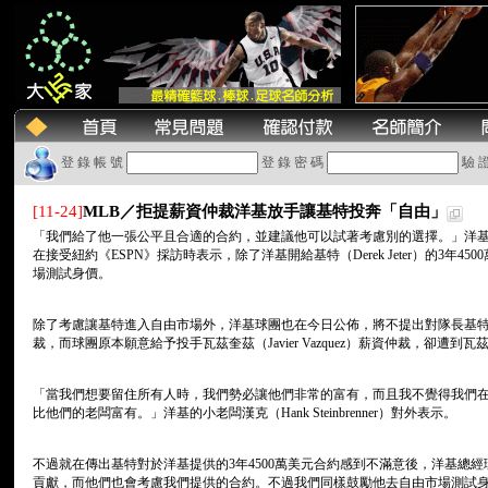
登 錄 帳 號
登 錄 密 碼
驗 
[11-24]
MLB／拒提薪資仲裁洋基放手讓基特投奔「自由」
「我們給了他一張公平且合適的合約，並建議他可以試著考慮別的選擇。」洋基總經理凱
在接受紐約《ESPN》採訪時表示，除了洋基開給基特（Derek Jeter）的3年
場測試身價。
除了考慮讓基特進入自由市場外，洋基球團也在今日公佈，將不提出對隊長基特和守護神
裁，而球團原本願意給予投手瓦茲奎茲（Javier Vazquez）薪資仲裁，卻遭到
「當我們想要留住所有人時，我們勢必讓他們非常的富有，而且我不覺得我們
比他們的老闆富有。」洋基的小老闆漢克（Hank Steinbrenner）對外表示。
不過就在傳出基特對於洋基提供的3年4500萬美元合約感到不滿意後，洋基總
貢獻，而他們也會考慮我們提供的合約。不過我們同樣鼓勵他去自由市場測試