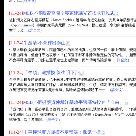
出，4.....
(詳全文)
[11-24]
MLB／挪薪資空間？專家建議光芒換取郭泓志
坦帕灣光芒隊右投席爾茲（James Shelds）近兩年有退化跡象，尤其今年防禦
《Sportingnews》專欄作家馬克尼爾（Stan McNeal）提出建議，拿他向洛杉
空間，又.....
(詳全文)
[11-24]
牛澄清 不會釋出泰山
牛隊大動作換掉總教練，讓盛傳已久的風聲成真，也讓另一個「泰山傳聞」變
張泰山釋出，但也保守地表示：「任何選手都不排除調整定位的可能性。」趙
不會再釋出選手，頂多在選手定位上做調整，而外傳可能讓張泰.....
(詳全文)
[11-24]
「牛頭」遭撤換 徐生明下台
台灣史上最多勝總教練，也不敵連2年被看好卻無緣總冠軍的挫敗，昨天興農球
新任總教練人選目前還在評估，教練團成員將待「牛頭」確定後再行調整。安
在總冠軍賽遭兄弟直落4橫掃出局，當時就盛傳徐總將下台一.....
(詳全文)
[11-24]
MLB／拒提薪資仲裁洋基放手讓基特投奔「自由」
「我們給了他一張公平且合適的合約，並建議他可以試著考慮別的選擇。」洋基總經理凱
接受紐約《ESPN》採訪時表示，除了洋基開給基特（Derek Jeter）的3年4
試身價。除了考慮讓.....
(詳全文)
[11-24]
中華棒球實力捉摸不定韓媒：像鬼一樣