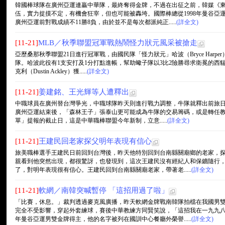
韓國棒球隊在廣州亞運連贏中華隊，最終奪得金牌，不過在出征之前，韓媒《
伍，實力捉摸不定，有機會狂宰，但也可能被轟垮。國際棒總從1998年曼谷亞
廣州亞運前對戰成績不11勝8負，由於並不是每次都派純正.....
(詳全文)
[11-21]
MLB／秋季聯盟冠軍戰熱鬧怪力狀元風采被搶走
亞歷桑那秋季聯盟21日進行冠軍戰，由國民隊「怪力狀元」哈波（Bryce Har
隊。哈波此役有1支安打及1分打點進帳，幫助蠍子隊以3比2險勝尋求衛冕的西
克利（Dustin Ackley）獲.....
(詳全文)
[11-21]
姜建銘、王光輝等人遭釋出
中職球員在廣州替台灣爭光，中職球隊昨天則進行戰力調整，牛隊就釋出前旅日
廣州亞運結束後，「森林王子」張泰山更可能成為牛隊的交易籌碼，或是轉任教練
單」提報的截止日，這是中華職棒聯盟今年新制，立意.....
(詳全文)
[11-21]
王建民回老家探父明年表現有信心
旅美職棒選手王建民日前回到台灣後，昨天他特別回到台南縣關廟鄉的老家，
親看到他突然出現，都很驚訝，也發現到，這次王建民沒有經紀人和保鑣隨行
了，對明年表現很有信心。王建民回到台南縣關廟老家，帶著老.....
(詳全文)
[11-21]
軟網／南韓突喊暫停 「這招用過了啦」
「比賽，休息。」裁判透過麥克風廣播，昨天軟網金牌戰南韓隊拍檔在我國男
完全不受影響，穿起外套練球，賽後中華教練方同賢笑說，「這招我在一九九
年曼谷亞運男雙金牌得主，他的名字被列在國訓中心餐廳外榮譽.....
(詳全文)