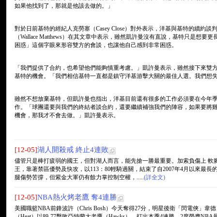
如果他找到了，那就是他該去做的。」
對於日前基特的經紀人克勞塞（Casey Close）對外表示，洋基與基特的續約
（Wallace Matthews）在其文章中表示，雖然凱許曼沒有直說，基特只是
困惑」這個字眼來形容雙方的會談，也讓他自己感到非常困惑。
「我們提供了合約，也希望他們能夠慎重考慮。」凱許曼表示，雖然接下來雙
基特的機會。「我們相信基特一直都是鎮守洋基游擊大關的最佳人選。我們想
雖然不想放棄基特，但凱許曼也指出，洋基目前還有很多的工作必須要在今年
作。「球團還要與我們的終結者談合約，還要繼續補強我們的陣容，如果要將
機會，那我才不會去做。」凱許曼表示。
[12-05]
湖人開殺戒 終止4連敗
儘管只是棒打疲弱的國王，但對湖人而言，能先搶一勝最重要。加索負傷上 軟
王，靠著禁區優勢及快攻，以113：80輕騎過關，結束了自2007年4月以來最長
腿傷勢苦撐，但紫金大軍仍有餘力掌控制空權，.....
(詳全文)
[12-05]
NBA熱火烤老鷹 奪4連勝
美國職籃NBA前鋒波許（Chris Bosh）今天奪得27分，明星後衛「閃電俠」韋德（
（Heat）以89-77擊敗亞特蘭大老鷹（Hawks），打出本季4連勝。2度榮膺NB