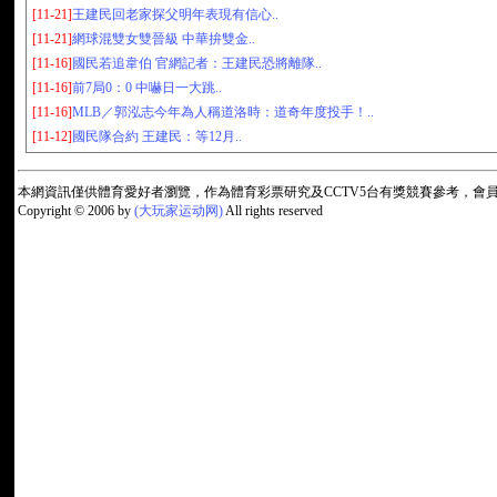
[11-21]
王建民回老家探父明年表現有信心..
[11-21]
網球混雙女雙晉級 中華拚雙金..
[11-16]
國民若追韋伯 官網記者：王建民恐將離隊..
[11-16]
前7局0：0 中嚇日一大跳..
[11-16]
MLB／郭泓志今年為人稱道洛時：道奇年度投手！..
[11-12]
國民隊合約 王建民：等12月..
本網資訊僅供體育愛好者瀏覽，作為體育彩票研究及CCTV5台有獎競賽參考，
Copyright © 2006 by
(大玩家运动网)
All rights reserved