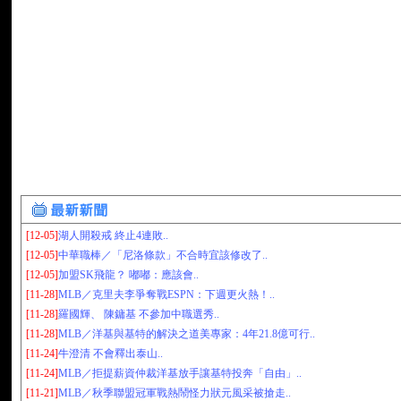
[12-05]
湖人開殺戒 終止4連敗..
[12-05]
中華職棒／「尼洛條款」不合時宜該修改了..
[12-05]
加盟SK飛龍？ 嘟嘟：應該會..
[11-28]
MLB／克里夫李爭奪戰ESPN：下週更火熱！..
[11-28]
羅國輝、 陳鏞基 不參加中職選秀..
[11-28]
MLB／洋基與基特的解決之道美專家：4年21.8億可行..
[11-24]
牛澄清 不會釋出泰山..
[11-24]
MLB／拒提薪資仲裁洋基放手讓基特投奔「自由」..
[11-21]
MLB／秋季聯盟冠軍戰熱鬧怪力狀元風采被搶走..