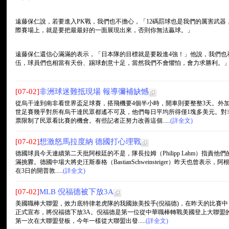
遠藤保仁說，若要進入PK戰，我們也不擔心，「12碼罰球也是我們的厲害武
際賽場上，就是要把最最好的一面展現出來，否則你無法贏球。」
遠藤保仁還信心滿滿的表示，「日本隊的目標就是要殺進4強！」他說，我們也
伍，球員們也相當有天份、踢球創意十足，當然我們不會懼怕，會力求勝利。
[07-02]
非洲球迷難抵現場 報導彌補缺憾
從烏干達到南非看世界盃足球賽，搭飛機要4個半小時，開車則要整整3天。外加
世足賽幾乎對所有烏干達民眾都遙不可及，他們每日平均所得僅1塊多美元。對
票限制了民眾看比賽的機會。有些記者正努力改善這個.....
(詳全文)
[07-02]
想激怒馬拉度納 德國打心理戰
德國球員今天連續第二天批阿根廷的不是，隊長拉姆（Philipp Lahm）指責
滿挑釁。德國中場大將史汪斯泰格（BastianSchweinsteiger）昨天也曾
在3日的開普敦.....
(詳全文)
[07-02]
MLB 倪福德被下放3A
美國職棒大聯盟，效力底特律老虎隊的我國旅美投手(倪福德)，在昨天的比賽中，
正式宣布，將倪福德下放3A。倪福德是第一位從中華職棒轉戰美國登上大聯盟的
第一次在大聯盟登板，今年一樣從大聯盟出發.....
(詳全文)