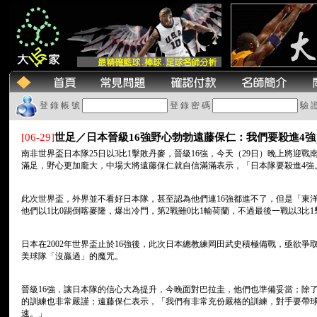
登 錄 帳 號
登 錄 密 碼
驗 
[06-29]
世足／日本晉級16強野心勃勃遠藤保仁：我們要殺進4強
南非世界盃日本隊25日以3比1擊敗丹麥，晉級16強，今天（29日）晚上將迎戰
滿足，野心更加龐大，中場大將遠藤保仁就自信滿滿表示，「日本隊要殺進4強
此次世界盃，外界並不看好日本隊，甚至認為他們連16強都進不了，但是「東
他們以1比0踢倒喀麥隆，爆出冷門，第2戰雖0比1輸荷蘭，不過最後一戰以3比1
日本在2002年世界盃止於16強後，此次日本總教練岡田武史積極備戰，亟欲
美球隊「沒贏過」的魔咒。
晉級16強，讓日本隊的信心大為提升，今晚面對巴拉圭，他們也準備妥當；除
的訓練也非常嚴謹；遠藤保仁表示，「我們有非常充份嚴格的訓練，對手要帶
速。」