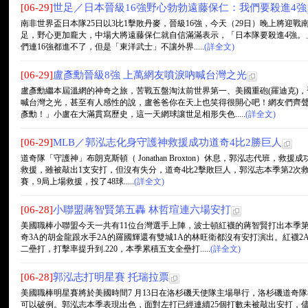
[06-29]
世足／日本晉級16強野心勃勃遠藤保仁：我們要殺進4強
南非世界盃日本隊25日以3比1擊敗丹麥，晉級16強，今天（29日）晚上將迎
足，野心更加龐大，中場大將遠藤保仁就自信滿滿表示，「日本隊要殺進4強。
們連16強都進不了，但是「東洋武士」不讓外界.....
(詳全文)
[06-29]
盧彥勳晉級8強 上萬網友噴淚吶喊台灣之光
盧彥勳繼本屆溫網的神奇之旅，苦戰五盤淘汰前世界第一、美國重砲(羅迪克)
喊台灣之光，甚至有人感性的說，盧爸爸你在天上也笑得很開心吧！網友們齊
彥勳！」小盧在大滿貫寫歷史，這一天網球讓世足相形失色.....
(詳全文)
[06-29]
MLB／郭泓志化身守護神救援成功道奇4比2勝巨人
道奇隊「守護神」布朗克斯頓（ Jonathan Broxton）休息，郭泓志代班，
救援，雖被敲出1支安打，但沒有失分，道奇4比2擊敗巨人，郭泓志本季第2次
賽，9局上場救援，投了48球.....
(詳全文)
[06-28]
小聯盟蔣智賢第五轟 林哲瑄連六場安打
美國職棒小聯盟今天一共有11位台灣選手上陣，波士頓紅襪的蔣智賢打出本季
奇3A的胡金龍跟水手2A的羅國輝還有雙城1A的林旺衛都沒有安打演出。紅襪
二壘打，打擊率提升到.220，本季累積五支全壘打.....
(詳全文)
[06-28]
郭泓志打明星賽 托瑞拉票
美國職棒明星賽將於美國時間7 月13日在洛杉磯天使隊主場舉行，洛杉磯道奇
可以破例。郭泓志本季表現出色，面對左打已經連續25個打數未被敲出安打，