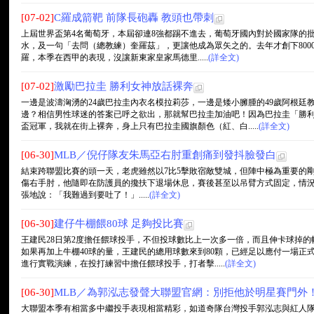
[07-02]
C羅成箭靶 前隊長砲轟 教頭也帶刺
上屆世界盃第4名葡萄牙，本屆卻連8強都踢不進去，葡萄牙國內對於國家隊的批
水，及一句「去問（總教練）奎羅茲」，更讓他成為眾矢之的。去年才創下8000
羅，本季在西甲的表現，沒讓新東家皇家馬德里.....
(詳全文)
[07-02]
激勵巴拉圭 勝利女神放話裸奔
一邊是波濤洶湧的24歲巴拉圭內衣名模拉莉莎，一邊是矮小臃腫的49歲阿根廷
邊？相信男性球迷的答案已呼之欲出，那就幫巴拉圭加油吧！因為巴拉圭「勝
盃冠軍，我就在街上裸奔，身上只有巴拉圭國旗顏色（紅、白.....
(詳全文)
[06-30]
MLB／倪仔隊友朱馬亞右肘重創痛到發抖臉發白
結束跨聯盟比賽的頭一天，老虎雖然以7比5擊敗宿敵雙城，但陣中極為重要的剛速投手
傷右手肘，他隨即在防護員的攙扶下退場休息，賽後甚至以吊臂方式固定，情況極度不
張地說：「我難過到要吐了！」.....
(詳全文)
[06-30]
建仔牛棚餵80球 足夠投比賽
王建民28日第2度擔任餵球投手，不但投球數比上一次多一倍，而且伸卡球掉
如果再加上牛棚40球的量，王建民的總用球數來到80顆，已經足以應付一場正
進行實戰演練，在投打練習中擔任餵球投手，打者擊.....
(詳全文)
[06-30]
MLB／為郭泓志發聲大聯盟官網：別拒他於明星賽門外
大聯盟本季有相當多中繼投手表現相當精彩，如道奇隊台灣投手郭泓志與紅人隊老將羅茲