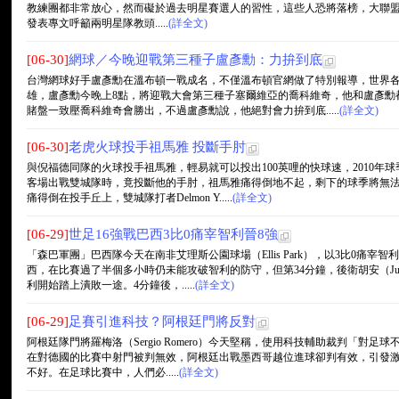
教練團都非常放心，然而礙於過去明星賽選人的習性，這些人恐將落榜，大聯盟官網專欄
發表專文呼籲兩明星隊教頭.....
(詳全文)
[06-30]
網球／今晚迎戰第三種子盧彥勳：力拚到底
台灣網球好手盧彥勳在溫布頓一戰成名，不僅溫布頓官網做了特別報導，世界
雄，盧彥勳今晚上8點，將迎戰大會第三種子塞爾維亞的喬科維奇，他和盧彥勳
賭盤一致壓喬科維奇會勝出，不過盧彥勳說，他絕對會力拚到底.....
(詳全文)
[06-30]
老虎火球投手祖馬雅 投斷手肘
與倪福德同隊的火球投手祖馬雅，輕易就可以投出100英哩的快球速，2010年
客場出戰雙城隊時，竟投斷他的手肘，祖馬雅痛得倒地不起，剩下的球季將無法
痛得倒在投手丘上，雙城隊打者Delmon Y.....
(詳全文)
[06-29]
世足16強戰巴西3比0痛宰智利晉8強
「森巴軍團」巴西隊今天在南非艾理斯公園球場（Ellis Park），以3比0痛
西，在比賽過了半個多小時仍未能攻破智利的防守，但第34分鐘，後衛胡安（J
利開始踏上潰敗一途。4分鐘後，.....
(詳全文)
[06-29]
足賽引進科技？阿根廷門將反對
阿根廷隊門將羅梅洛（Sergio Romero）今天堅稱，使用科技輔助裁判「對足球不好
在對德國的比賽中射門被判無效，阿根廷出戰墨西哥越位進球卻判有效，引發
不好。在足球比賽中，人們必.....
(詳全文)