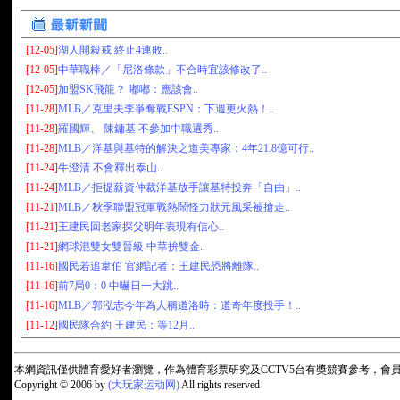
[12-05]
湖人開殺戒 終止4連敗..
[12-05]
中華職棒／「尼洛條款」不合時宜該修改了..
[12-05]
加盟SK飛龍？ 嘟嘟：應該會..
[11-28]
MLB／克里夫李爭奪戰ESPN：下週更火熱！..
[11-28]
羅國輝、 陳鏞基 不參加中職選秀..
[11-28]
MLB／洋基與基特的解決之道美專家：4年21.8億可行..
[11-24]
牛澄清 不會釋出泰山..
[11-24]
MLB／拒提薪資仲裁洋基放手讓基特投奔「自由」..
[11-21]
MLB／秋季聯盟冠軍戰熱鬧怪力狀元風采被搶走..
[11-21]
王建民回老家探父明年表現有信心..
[11-21]
網球混雙女雙晉級 中華拚雙金..
[11-16]
國民若追韋伯 官網記者：王建民恐將離隊..
[11-16]
前7局0：0 中嚇日一大跳..
[11-16]
MLB／郭泓志今年為人稱道洛時：道奇年度投手！..
[11-12]
國民隊合約 王建民：等12月..
本網資訊僅供體育愛好者瀏覽，作為體育彩票研究及CCTV5台有獎競賽參考，
Copyright © 2006 by
(大玩家运动网)
All rights reserved