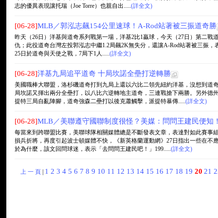
志的優異表現讓托瑞（Joe Torre）也親自出.....
(詳全文)
[06-28]
MLB／郭泓志飆154公里速球！A-Rod站著被三振道奇勝
昨天（26日）洋基與道奇系列戰第一場，洋基2比1贏球，今天（27日）第二戰道
仇；此役道奇台灣左投郭泓志中繼1.2局飆2K無失分，還讓A-Rod站著被三振
25日於道奇與天使之戰，7局下1人.....
(詳全文)
[06-28]
洋基九局追平道奇 十局坎諾全壘打逆轉勝
美國職棒大聯盟，洛杉磯道奇打到九局上還以六比二領先紐約洋基，沒想到道
局坎諾又揮出兩分全壘打，以八比六逆轉地主道奇，三連戰搶下兩勝。另外德
提特三局自亂陣腳，道奇強森二壘打以後克蕭觸擊，派提特暴傳.....
(詳全文)
[06-28]
MLB／美聯遵守國聯制度很怪？美媒：問問王建民便知
每當來到跨聯盟比賽，美聯球隊相關媒體總是不斷發表文章，表達對如此賽事
損兵折將，再度引起波士頓媒體不快，《新英格蘭運動網》27日指出一些在不
於為什麼，該文回問球迷，表示「去問問王建民吧！」199.....
(詳全文)
1
2
3
4
5
6
7
8
9
10
11
12
13
14
15
16
17
18
19
20
21
上 一 頁
|