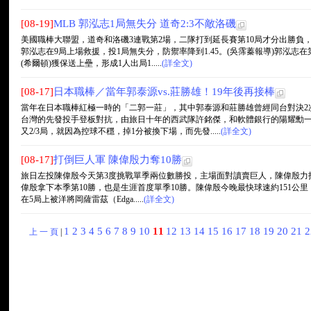
[08-19]
MLB 郭泓志1局無失分 道奇2:3不敵洛磯
美國職棒大聯盟，道奇和洛磯3連戰第2場，二隊打到延長賽第10局才分出勝負
郭泓志在9局上場救援，投1局無失分，防禦率降到1.45。(吳霈蓁報導)郭泓志
(希爾頓)獲保送上壘，形成1人出局1.....
(詳全文)
[08-17]
日本職棒／當年郭泰源vs.莊勝雄！19年後再接棒
當年在日本職棒紅極一時的「二郭一莊」，其中郭泰源和莊勝雄曾經同台對決2次
台灣的先發投手登板對抗，由旅日十年的西武隊許銘傑，和軟體銀行的陽耀勳一
又2/3局，就因為控球不穩，掉1分被換下場，而先發.....
(詳全文)
[08-17]
打倒巨人軍 陳偉殷力奪10勝
旅日左投陳偉殷今天第3度挑戰單季兩位數勝投，主場面對讀賣巨人，陳偉殷力投
偉殷拿下本季第10勝，也是生涯首度單季10勝。陳偉殷今晚最快球速約151公里，
在5局上被洋將岡薩雷茲（Edga.....
(詳全文)
1
2
3
4
5
6
7
8
9
10
11
12
13
14
15
16
17
18
19
20
21
上 一 頁
|