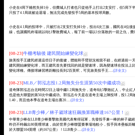
小史在4局下雖然失掉1分，但費城人打者也只從他手上打出2支安打，但5局下
只投了4.1局就被迫退場，無法完成先發投手5局的基本投球局數。
小史在4.1局的投球中，只被打出2支安打失掉1分，投出6次三振，國民在4位
線，也讓國民終場就以8比1擊敗費城人，報了前一場以1分落敗的一箭之仇，費
[08-23]
牛棚考驗後 建民開始練變化球
旅美投手王建民經過這些日子的復健，體能和手臂狀況相當不錯，在經過前一
建民開始練變化球，而王建民首先要找回的就是變速球，因為變速球在投法上
變化球種。傳接球練習將距離拉長到2百英呎，可見旅美投手王.....
(詳全文)
[08-23]
MLB／郭泓志投1.2局無失分生涯第50次中繼成功
道奇隊郭泓志台北時間22日上場中繼1.2局無失分，道奇8比5擊敗紅人，中止紅
也是他大聯盟的第50次中繼成功。郭泓志今天是在道奇主場上陣投球，投1.2局
1.40，而且他本季在道奇主場出賽20.....
(詳全文)
[08-23]
LLB青少棒／林子崴球速狂飆換算職棒達167公里！
中華青少棒在LLB青少棒賽擊敗美國代表奪得冠軍，先發投手兼一棒的林子崴絕對
昨仍不時飆出80英哩球速，由於世界少棒聯盟賽事場地較小，投手與本壘板距
於大聯盟104英哩（約167公里）！LLB青少.....
(詳全文)