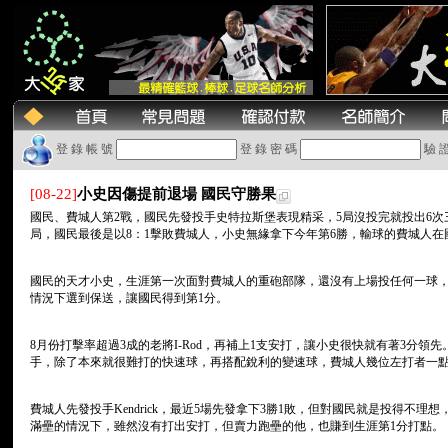
登 錄 帳 號
登 錄 密 碼
驗 
[08-22]
小史因傷提前退場 國民守勝果
國民、費城人第2戰，國民先發投手史特拉斯堡表現精采，5局沒投完就投出6次
局，國民最後是以8：1擊敗費城人，小史無緣拿下今年第6勝，輸球的費城人在
國民的天才小史，生涯第一次面對費城人的重砲部隊，還沒有上場投任何一球，隊友
情況下選到保送，讓國民得到第1分。
8月份打擊率超過3成的老將I-Rod，再補上1支安打，讓小史很快就有著3分
手，除了本來就很難打的快速球，再搭配銳利的變速球，費城人幾位左打者一
費城人先發投手Kendrick，最近5場先發拿下3勝1敗，但對國民就是投得不理
滿壘的情況下，雖然沒有打出安打，但賣力跑壘的他，也賺到生涯第1分打點。