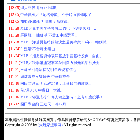
[12-05]
湖人開殺戒 終止4連敗..
[12-05]
中華職棒／「尼洛條款」不合時宜該修改了..
[12-05]
加盟SK飛龍？ 嘟嘟：應該會..
[11-28]
MLB／克里夫李爭奪戰ESPN：下週更火熱！..
[11-28]
羅國輝、 陳鏞基 不參加中職選秀..
[11-28]
MLB／洋基與基特的解決之道美專家：4年21.8億可行..
[11-24]
牛澄清 不會釋出泰山..
[11-24]
MLB／拒提薪資仲裁洋基放手讓基特投奔「自由」..
[11-21]
MLB／秋季聯盟冠軍戰熱鬧怪力狀元風采被搶走..
[11-21]
王建民回老家探父明年表現有信心..
[11-21]
網球混雙女雙晉級 中華拚雙金..
[11-16]
國民若追韋伯 官網記者：王建民恐將離隊..
[11-16]
前7局0：0 中嚇日一大跳..
[11-16]
MLB／郭泓志今年為人稱道洛時：道奇年度投手！..
[11-12]
國民隊合約 王建民：等12月..
本網資訊僅供體育愛好者瀏覽，作為體育彩票研究及CCTV5台有獎競賽參考，
Copyright © 2006 by
(大玩家运动网)
All rights reserved