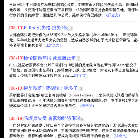
王建民9月中可能會在秋季指導聯盟出賽，本季重返大聯盟的機會不高，但國民
元表示，只要建仔能傷癒復出正常投球，相信國民隊還是會希望留住他。建仔昨
行例行的長傳練習，距離達到70公尺。雖然例行賽已經接.....
(詳全文)
[08-19]
K-Rod列失格 損失1億
大都會隊決定把受傷的終結者K-Rod放入失格名單（disqualified list），期
元。K-Rod上週暴力攻擊女友的父親，造成自己投球的右手大拇指韌帶斷裂，
格名單而非傷兵名單.....
(詳全文)
[08-19]
恰恰開轟無用 象連勝止步
(中央社記者蕭保祥台北19日電)打出10連勝的兄弟象今晚在新竹與La new熊
「恰恰」彭政閔打出全壘打，終場象隊仍以3比10慘敗，無法寫下隊史連勝新
政閔，今晚面對熊隊新洋投悍猛（Ste.....
(詳全文)
[08-19]
巨星殞落? 費德瑞：聽多了
男網世界排名第2的瑞士名將費德瑞（Roger Federer），之前就聽人談過他
貫冠軍的費德瑞，今年法國公開賽和溫布頓網賽都未闖過8強，本季最後1場大
變成這位瑞士天王的光環是否會日漸失色.....
(詳全文)
[08-19]
防護員失當 盧彥勳動怒傷退
一向好脾氣的盧彥勳，昨日在辛辛納提大師賽首輪卻數度動怒！因澳洲籍大會
響前澳洲籍球王休伊特的發球。主審的處置也明顯失當，終於造成盧彥勳第2盤
彥勳致歉。盧彥勳傷退輸球，想成為美網賽男單種子的機會幾.....
(詳全文)