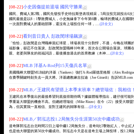
[08-22]
小史因傷提前退場 國民守勝果
國民、費城人第2戰，國民先發投手史特拉斯堡表現精采，5局沒投完就投出6次
國民最後是以8：1擊敗費城人，小史無緣拿下今年第6勝，輸球的費城人在國聯
一次面對費城人的重砲部隊，還沒有上場投任何一球，.....
(詳全文)
[08-22]
看到昔日貴人 彭政閔球場飆淚
「恰恰」彭政閔是台灣職棒當紅球星，球場表現十分剽悍，不過，今晚在球團
福影像，卻忍不住落淚。彭政閔加盟職棒10年來，首次在公開場合落淚。球團
親、老婆與隊友的祝福詞語，最後播放過去的首席教練（木神.....
(詳全文)
[08-22]
MLB 洋基A-Rod列15天傷兵名單
美國職棒大聯盟MLB紐約洋基（Yankees）強打A-Rod羅德里格斯（Alex Rod
在賽季關鍵時刻失去一員大將。洋基總教練吉拉迪（Joe Girardi）告訴MLB.com：「總經
[08-22]
MLB／王建民有望搭上本季末班車？總管瑞佐：我相信
王建民在本季復出的最後希望到底值得期待嗎？據媒體報導指出，建仔很可能到
季重返大聯盟的機會不高。但總經理瑞佐（Mike Rizzo）在今（22）接受
為，但其實我一直相信、並對王建民的歸隊有信.....
(詳全文)
[08-22]
MLB／郭泓志投1.2局無失分生涯第50次中繼成功
道奇隊郭泓志台北時間22日上場中繼1.2局無失分，道奇8比5擊敗紅人，中止紅
也是他大聯盟的第50次中繼成功。郭泓志今天是在道奇主場上陣投球，投1.2局