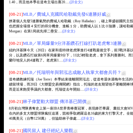
1.40，而且他本季在道奇主場出賽20.....
(詳全文)
[08-21]
MLB／費城人克國民哈勒戴先發6連勝好威
挾著個人先發5連勝氣勢的費城人哈勒戴（Roy Halladay），碰上華盛頓國
也把握全場僅４安打的得分機會、進帳１分，助費城人以１比０險勝，讓哈勒戴笑
Morgan）在第1局就先掃二壘安.....
(詳全文)
[08-21]
MLB／單局爆量9分洋基鑽石打線打趴老虎奪3連勝
紐約洋基隊今天（20日）在家和底特律老虎隊進行4連戰最後交手，前3戰洋基以2比1領
分，以及鑽石打線第6局單局爆量9分下，11比5輕取老虎，拿下系列賽勝利。
蘭印地安人的4連戰了。老虎第1.....
(詳全文)
[08-21]
MLB／托瑞明年與郭泓志成敵人執掌大都會兵符？
道奇總教練托瑞（Joe Torre）本季結束後離開郭泓志，從道奇退休過晚年生
續留球場，而20日《大聯盟交易傳聞網》指出，托瑞的老友期望他不要離開棒
而是近來飽受爭議的大都會。托瑞從去年開始.....
(詳全文)
[08-21]
林子偉驚動大聯盟 傳洋基已開價
8月初台灣隊勇奪史上第一座IBA世界青棒賽冠軍，表現鋒芒畢露、囊括大會M
在內的多支大聯盟球隊瘋狂追逐，競相爭取網羅這名16歲的東方打擊天才。全能
40萬美元（台幣1250萬），但協助林子偉處.....
(詳全文)
[08-21]
國民留人 建仔經紀人樂觀