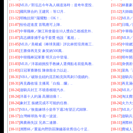
[11-16]
MLB／郭泓志今年為人稱道洛時：道奇年度投..
[11-12]
林書豪再
[11-12]
國民隊合約 王建民：等12月..
[11-12]
大師鐵
[11-12]
明晚抗韓? 陽耀勳：OK！..
[11-12]
MLB
[11-07]
恰恰趕進度 首戰應可上陣..
[11-07]
日職／
[11-07]
中華職棒／陳江和拿最佳10人獎自己都感意外..
[11-07]
中華職
[11-07]
高志綱拿捕手金手套獎 他說「尷尬」..
[11-05]
MLB
[11-05]
MLB／美權威《棒球美國》評比林哲瑄席捲三..
[11-05]
中韓總
[11-05]
王勝偉再見安 象笑納500萬..
[11-05]
中韓總
[11-03]
中韓職棒冠軍賽 明天台中登場..
[11-03]
明年開
[11-03]
MLB／洋基細挑投手教練人選傳點名前藍鳥教..
[11-03]
身價差
[11-03]
日冠軍賽勝投 陳偉殷全力以赴..
[10-31]
菜鳥「
[10-31]
NBA／破除去紐約流言帕克與馬刺15億續約..
[10-31]
遊騎兵
[10-31]
再見轟收場 主播罵「白痴…爛」..
[10-31]
再見滿
[10-24]
遊騎兵封王 不噴香檳噴汽水..
[10-24]
MLB
[10-24]
洋基十人約滿 高層頭痛！..
[10-24]
淘汰費
[10-24]
象封王 振總完成不可能的任務..
[10-24]
火力大
[10-17]
NBA／恢復練球小皇帝下週2有望正式歸隊..
[10-17]
MLB
[10-17]
台灣棒球熱 年底一波波..
[10-17]
遊騎兵主
[10-17]
興農兩失誤 兄弟二連勝..
[10-11]
洲際杯
[10-11]
洲際杯／重返內野防區陳鏞基依舊信心十足..
[10-11]
費城人