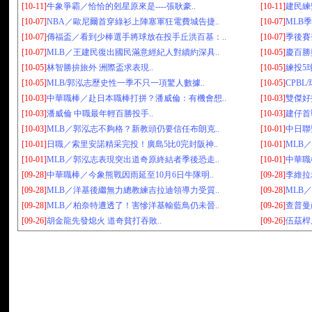
[10-11]
牛象爭霸／恰恰的剋星原來是----張耿豪..
[10-11]
建民練
[10-07]
NBA／歐尼爾首穿綠衫上陣塞軍狂電費城告捷..
[10-07]
MLB
[10-07]
傳福盃／看到少棒選手將球放在投手丘洪百基：..
[10-07]
季後賽
[10-07]
MLB／王建民復出國民滿意經紀人對續約深具..
[10-05]
慶百勝
[10-05]
林智勝拚旅外 洲際盃求表現..
[10-05]
練投5球
[10-05]
MLB/郭泓志歷史性一季不只一項驚人數據..
[10-05]
CPBL
[10-03]
中華職棒／赴日本職棒打拼？潘威倫：有機會想..
[10-03]
雙傑好
[10-03]
潘威倫 中職最年輕百勝投手..
[10-03]
建仔首
[10-03]
MLB／郭泓志不夠格？新教頭仍要信任布朗克..
[10-01]
中日聯
[10-01]
日職／索里安諾精采完投！廣島5比0完封阪神..
[10-01]
MLB
[10-01]
MLB／郭泓志表現突出道奇原終結者季後恐走..
[10-01]
中華職
[09-28]
中華職棒／今象熊戰因雨延至10月6日牛隊明..
[09-28]
李維拉老
[09-28]
MLB／洋基後繼無力總教練吉拉迪領導力受質..
[09-28]
MLB
[09-28]
MLB／柏奈特遭透了！害慘洋基輸藍鳥仍未晉..
[09-26]
查普曼飆
[09-26]
胡金龍先發熄火 道奇貧打吞敗..
[09-26]
伍茲桿