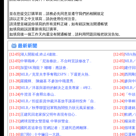
並在您提交訂購單前，請務必先同意並遵守我們的相關規定
請以正常之中文填寫，請勿使用任何注音。
請清楚並確認你填寫的所有資料正確，如有錯誤無法開通帳號
如填寫錯誤請重新填寫訂購單。
如填寫後一個工作天內還沒有開通帳號，請利用問題回報把狀況告知。
[12-05]
湖人開殺戒 終止4連敗..
[12-05]
NBA熱
[12-05]
中華職棒／「尼洛條款」不合時宜該修改了..
[12-05]
MLB
[12-05]
加盟SK飛龍？ 嘟嘟：應該會..
[12-05]
建仔回N
[11-28]
MLB／克里夫李爭奪戰ESPN：下週更火熱..
[11-28]
西岡剛
[11-28]
羅國輝、 陳鏞基 不參加中職選秀..
[11-28]
參與中
[11-28]
MLB／洋基與基特的解決之道美專家：4年2..
[11-24]
MLB
[11-24]
牛澄清 不會釋出泰山..
[11-24]
「牛頭
[11-24]
MLB／拒提薪資仲裁洋基放手讓基特投奔「自..
[11-24]
中華棒
[11-21]
MLB／秋季聯盟冠軍戰熱鬧怪力狀元風采被搶..
[11-21]
姜建銘
[11-21]
王建民回老家探父明年表現有信心..
[11-21]
軟網／
[11-21]
網球混雙女雙晉級 中華拚雙金..
[11-21]
楊淑君
[11-16]
國民若追韋伯 官網記者：王建民恐將離隊..
[11-16]
假球案
[11-16]
前7局0：0 中嚇日一大跳..
[11-16]
亞運棒球