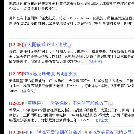
總管瑞佐在宣布建仔無法投例行賽時就表示願意與他續約，球員投指導聯盟賽
否留人，還是得看他最後決定。
另外也有球迷問到「怪力狀元」哈波（Bryce Harper）的狀況，與拉森討論
略現在哈波所要面對的，認為要怎麼安排，還是得看他明年春訓的表現，但明年
[12-05]
湖人開殺戒 終止4連敗
儘管只是棒打疲弱的國王，但對湖人而言，能先搶一勝最重要。加索負傷上 軟
王，靠著禁區優勢及快攻，以113：80輕騎過關，結束了自2007年4月以來最長
腿傷勢苦撐，但紫金大軍仍有餘力掌控制空權，.....
(詳全文)
[12-05]
NBA熱火烤老鷹 奪4連勝
美國職籃NBA前鋒波許（Chris Bosh）今天奪得27分，明星後衛「閃電俠」韋德（
（Heat）以89-77擊敗亞特蘭大老鷹（Hawks），打出本季4連勝。2度榮膺NB
James.....
(詳全文)
[12-05]
中華職棒／「尼洛條款」不合時宜該修改了
球季末，中華職棒4球團都在做戰力檢討，調整洋將也是一大重點工作，興農牛
條款」，正田樹即使想再回中華職棒，2年內也無法到另3隊效力，然而「尼洛條
聯盟應該要修改了。洋投尼洛曾於職棒三年（1992年.....
(詳全文)
[12-05]
MLB／洋基不愛沒關係紅雀以1年800萬美元簽下柏克曼