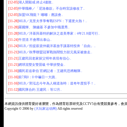
[12-05]
湖人開殺戒 終止4連敗..
[12-05]
中華職棒／「尼洛條款」不合時宜該修改了..
[12-05]
加盟SK飛龍？ 嘟嘟：應該會..
[11-28]
MLB／克里夫李爭奪戰ESPN：下週更火熱！..
[11-28]
羅國輝、 陳鏞基 不參加中職選秀..
[11-28]
MLB／洋基與基特的解決之道美專家：4年21.8億可行..
[11-24]
牛澄清 不會釋出泰山..
[11-24]
MLB／拒提薪資仲裁洋基放手讓基特投奔「自由」..
[11-21]
MLB／秋季聯盟冠軍戰熱鬧怪力狀元風采被搶走..
[11-21]
王建民回老家探父明年表現有信心..
[11-21]
網球混雙女雙晉級 中華拚雙金..
[11-16]
國民若追韋伯 官網記者：王建民恐將離隊..
[11-16]
前7局0：0 中嚇日一大跳..
[11-16]
MLB／郭泓志今年為人稱道洛時：道奇年度投手！..
[11-12]
國民隊合約 王建民：等12月..
本網資訊僅供體育愛好者瀏覽，作為體育彩票研究及CCTV5台有獎競賽參考，
Copyright © 2006 by
(大玩家运动网)
All rights reserved