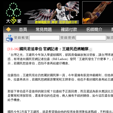
登 錄 帳 號
登 錄 密 碼
驗 
[11-16]
國民若追韋伯 官網記者：王建民恐將離隊
「台灣之光」王建民今年加入華盛頓國民，卻因肩傷緣故無法登板，讓台灣球
惑，有球迷向國民官網記者拉森（Bill Ladson）發問「王建民發生了什麼
示，若國民想簽韋伯，恐怕不會再給建仔機會。
拉森指出，王建民現在仍然屬於國民隊一員，今年還擁有薪資仲裁權利，但他
外。拉森再表示，若國民想網羅原響尾蛇王牌韋伯，他也不看好國民會再給王
那簽下韋伯是不是值得的賭注呢？拉森給予正面回應，而且還認為薪水應該比王建民高
是響尾蛇球探部長，選進韋伯的也是他，兩人擁有不錯的關係，如今這匹還在
給予機會。
國民今年2月簽下王建民，就是希望藉由他的投球改善球隊低迷戰績，不料復出