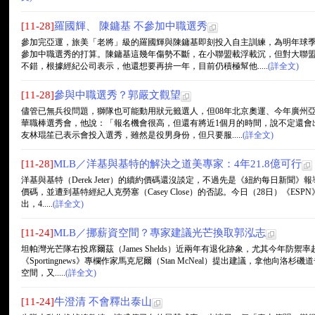
[11-28]
羅國輝、 陳鏞基 不參加中職選秀
參加完亞運，旅美「老將」級的羅國輝與陳鏞基即刻投入自主訓練，為明年球
參加中職選秀的打算。陳鏞基這幾年傷勢不斷，在小聯盟載浮載沉，但對大聯
不錯，根據經紀公司表示，他還想要再拚一年，目前仍積極幫他.....
(詳全文)
[11-28]
參與中職選秀？郭嚴文觀望
儘管已無兵役問題，獅隊也可能動用狀元籤選人，但08年北京奧運、今年廣州
華職棒選秀會，他說：「報名機會很高，但還有將近1個月的時間，說不定還會
友林琨笙已表示會投入選秀，雖然是役男身份，但只要服.....
(詳全文)
[11-28]
MLB／洋基與基特的解決之道美專家：4年21.8億可行
洋基與基特（Derek Jeter）的續約價碼還沒談定，不過先是《紐約每日新聞》
價碼，並遭到基特經紀人克勞塞（Casey Close）的否認。今日（28日）《ESPN》
出，4.....
(詳全文)
[11-24]
MLB／挪薪資空間？專家建議光芒換取郭泓志
坦帕灣光芒隊右投席爾茲（James Shelds）近兩年有退化跡象，尤其今年防禦
《Sportingnews》專欄作家馬克尼爾（Stan McNeal）提出建議，拿他向洛杉
空間，又.....
(詳全文)
[11-24]
牛澄清 不會釋出泰山