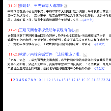
[11-21]
姜建銘、王光輝等人遭釋出
中職球員在廣州替台灣爭光，中職球隊昨天則進行戰力調整，牛隊就釋出前旅日
廣州亞運結束後，「森林王子」張泰山更可能成為牛隊的交易籌碼，或是轉任教練
單」提報的截止日，這是中華職棒聯盟今年新制，立意.....
(詳全文)
[11-21]
王建民回老家探父明年表現有信心
旅美職棒選手王建民日前回到台灣後，昨天他特別回到台南縣關廟鄉的老家，
親看到他突然出現，都很驚訝，也發現到，這次王建民沒有經紀人和保鑣隨行
了，對明年表現很有信心。王建民回到台南縣關廟老家，帶著老.....
(詳全文)
[11-21]
軟網／南韓突喊暫停 「這招用過了啦」
「比賽，休息。」裁判透過麥克風廣播，昨天軟網金牌戰南韓隊拍檔在我國男
完全不受影響，穿起外套練球，賽後中華教練方同賢笑說，「這招我在一九九
年曼谷亞運男雙金牌得主，他的名字被列在國訓中心餐廳外榮譽.....
(詳全文)
1
2
3
4
5
6
7
8
9
10
11
12
13
14
15
16
17
18
19
20
21
22
23
2