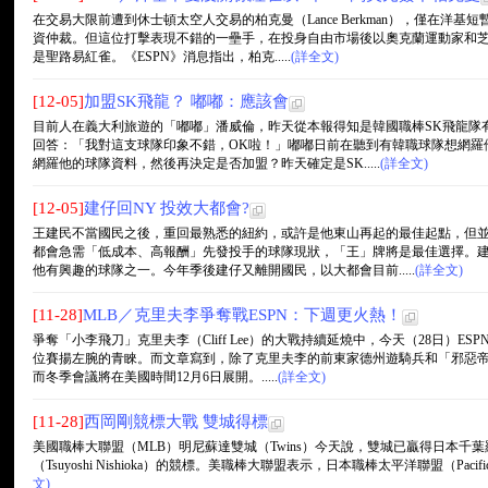
在交易大限前遭到休士頓太空人交易的柏克曼（Lance Berkman），僅在洋
資仲裁。但這位打擊表現不錯的一壘手，在投身自由市場後以奧克蘭運動家和
是聖路易紅雀。《ESPN》消息指出，柏克.....
(詳全文)
[12-05]
加盟SK飛龍？ 嘟嘟：應該會
目前人在義大利旅遊的「嘟嘟」潘威倫，昨天從本報得知是韓國職棒SK飛龍隊
回答：「我對這支球隊印象不錯，OK啦！」嘟嘟日前在聽到有韓職球隊想網羅
網羅他的球隊資料，然後再決定是否加盟？昨天確定是SK.....
(詳全文)
[12-05]
建仔回NY 投效大都會?
王建民不當國民之後，重回最熟悉的紐約，或許是他東山再起的最佳起點，但
都會急需「低成本、高報酬」先發投手的球隊現狀，「王」牌將是最佳選擇。
他有興趣的球隊之一。今年季後建仔又離開國民，以大都會目前.....
(詳全文)
[11-28]
MLB／克里夫李爭奪戰ESPN：下週更火熱！
爭奪「小李飛刀」克里夫李（Cliff Lee）的大戰持續延燒中，今天（28日）
位賽揚左腕的青睞。而文章寫到，除了克里夫李的前東家德州遊騎兵和「邪惡帝
而冬季會議將在美國時間12月6日展開。.....
(詳全文)
[11-28]
西岡剛競標大戰 雙城得標
美國職棒大聯盟（MLB）明尼蘇達雙城（Twins）今天說，雙城已贏得日本千葉羅德海洋隊
（Tsuyoshi Nishioka）的競標。美職棒大聯盟表示，日本職棒太平洋聯盟（Pacifi
文)