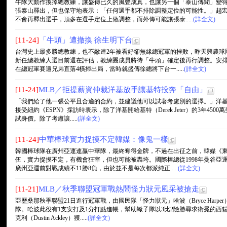
牛隊大動作換掉總教練，讓盛傳已久的風聲成真，也讓另一個「泰山傳聞」變
張泰山釋出，但也保守地表示：「任何選手都不排除調整定位的可能性。」趙
不會再釋出選手，頂多在選手定位上做調整，而外傳可能讓張泰.....
(詳全文)
[11-24]
「牛頭」遭撤換 徐生明下台
台灣史上最多勝總教練，也不敵連2年被看好卻無緣總冠軍的挫敗，昨天興農球
新任總教練人選目前還在評估，教練團成員將待「牛頭」確定後再行調整。安
在總冠軍賽遭兄弟直落4橫掃出局，當時就盛傳徐總將下台一.....
(詳全文)
[11-24]
MLB／拒提薪資仲裁洋基放手讓基特投奔「自由」
「我們給了他一張公平且合適的合約，並建議他可以試著考慮別的選擇。」洋基總經理凱
接受紐約《ESPN》採訪時表示，除了洋基開給基特（Derek Jeter）的3年4
試身價。除了考慮讓.....
(詳全文)
[11-24]
中華棒球實力捉摸不定韓媒：像鬼一樣
韓國棒球隊在廣州亞運連贏中華隊，最終奪得金牌，不過在出征之前，韓媒《
伍，實力捉摸不定，有機會狂宰，但也可能被轟垮。國際棒總從1998年曼谷亞
廣州亞運前對戰成績不11勝8負，由於並不是每次都派純正.....
(詳全文)
[11-21]
MLB／秋季聯盟冠軍戰熱鬧怪力狀元風采被搶走
亞歷桑那秋季聯盟21日進行冠軍戰，由國民隊「怪力狀元」哈波（Bryce Har
隊。哈波此役有1支安打及1分打點進帳，幫助蠍子隊以3比2險勝尋求衛冕的西
克利（Dustin Ackley）獲.....
(詳全文)