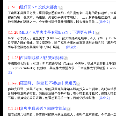
[12-05]
建仔回NY 投效大都會?
王建民不當國民之後，重回最熟悉的紐約，或許是他東山再起的最佳起點，但
都會急需「低成本、高報酬」先發投手的球隊現狀，「王」牌將是最佳選擇。
他有興趣的球隊之一。今年季後建仔又離開國民，以大都會目前.....
(詳全文)
[11-28]
MLB／克里夫李爭奪戰ESPN：下週更火熱！
爭奪「小李飛刀」克里夫李（Cliff Lee）的大戰持續延燒中，今天（28日）
位賽揚左腕的青睞。而文章寫到，除了克里夫李的前東家德州遊騎兵和「邪惡帝
而冬季會議將在美國時間12月6日展開。.....
(詳全文)
[11-28]
西岡剛競標大戰 雙城得標
美國職棒大聯盟（MLB）明尼蘇達雙城（Twins）今天說，雙城已贏得日本千葉羅德海洋隊
（Tsuyoshi Nishioka）的競標。美職棒大聯盟表示，日本職棒太平洋聯盟（Pacifi
文)
[11-28]
羅國輝、 陳鏞基 不參加中職選秀
參加完亞運，旅美「老將」級的羅國輝與陳鏞基即刻投入自主訓練，為明年球
參加中職選秀的打算。陳鏞基這幾年傷勢不斷，在小聯盟載浮載沉，但對大聯
不錯，根據經紀公司表示，他還想要再拚一年，目前仍積極幫他.....
(詳全文)
[11-28]
參與中職選秀？郭嚴文觀望
儘管已無兵役問題，獅隊也可能動用狀元籤選人，但08年北京奧運、今年廣州