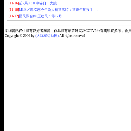
[11-16]
前7局0：0 中嚇日一大跳..
[11-16]
MLB／郭泓志今年為人稱道洛時：道奇年度投手！..
[11-12]
國民隊合約 王建民：等12月..
本網資訊僅供體育愛好者瀏覽，作為體育彩票研究及CCTV5台有獎競賽參考，
Copyright © 2006 by
(大玩家运动网)
All rights reserved