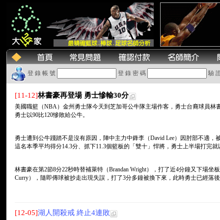
登 錄 帳 號
登 錄 密 碼
驗 
[11-12]
林書豪再登場 勇士慘輸30分
美國職籃（NBA）金州勇士隊今天到芝加哥公牛隊主場作客，勇士台裔球員林書
勇士以90比120慘敗給公牛。
勇士遭到公牛踐踏不是沒有原因，陣中主力中鋒李（David Lee）因肘部不
這名本季平均得分14.3分、抓下11.3個籃板的「雙十」悍將，勇士上半場打完就以
林書豪在第2節8分22秒時替補萊特（Brandan Wright），打了近4分鐘又下場坐
Curry），隨即傳球被抄走出現失誤，打了3分多鐘被換下來，此時勇士已經落後29
[12-05]
湖人開殺戒 終止4連敗