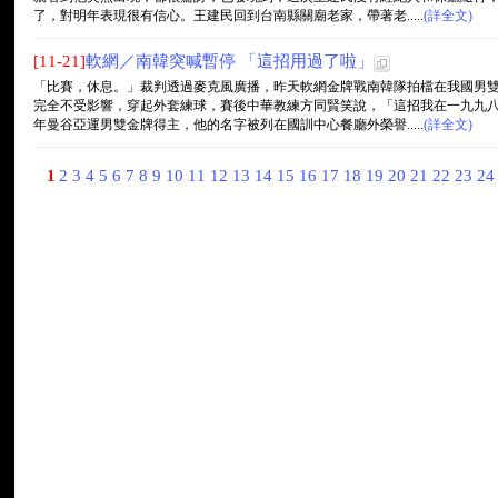
了，對明年表現很有信心。王建民回到台南縣關廟老家，帶著老.....
(詳全文)
[11-21]
軟網／南韓突喊暫停 「這招用過了啦」
「比賽，休息。」裁判透過麥克風廣播，昨天軟網金牌戰南韓隊拍檔在我國男
完全不受影響，穿起外套練球，賽後中華教練方同賢笑說，「這招我在一九九
年曼谷亞運男雙金牌得主，他的名字被列在國訓中心餐廳外榮譽.....
(詳全文)
1
2
3
4
5
6
7
8
9
10
11
12
13
14
15
16
17
18
19
20
21
22
23
2