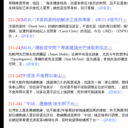
華職棒選秀會，他說：「報名機會很高，但還有將近1個月的時間，說不定還會
友林琨笙已表示會投入選秀，雖然是役男身份，但只要服.....
(詳全文)
[11-28]
MLB／洋基與基特的解決之道美專家：4年21.8億可行
洋基與基特（Derek Jeter）的續約價碼還沒談定，不過先是《紐約每日新聞》
價碼，並遭到基特經紀人克勞塞（Casey Close）的否認。今日（28日）《ESPN》
出，4.....
(詳全文)
[11-24]
MLB／挪薪資空間？專家建議光芒換取郭泓志
坦帕灣光芒隊右投席爾茲（James Shelds）近兩年有退化跡象，尤其今年防禦
《Sportingnews》專欄作家馬克尼爾（Stan McNeal）提出建議，拿他向洛杉
空間，又.....
(詳全文)
[11-24]
牛澄清 不會釋出泰山
牛隊大動作換掉總教練，讓盛傳已久的風聲成真，也讓另一個「泰山傳聞」變
張泰山釋出，但也保守地表示：「任何選手都不排除調整定位的可能性。」趙
不會再釋出選手，頂多在選手定位上做調整，而外傳可能讓張泰.....
(詳全文)
[11-24]
「牛頭」遭撤換 徐生明下台
台灣史上最多勝總教練，也不敵連2年被看好卻無緣總冠軍的挫敗，昨天興農球
新任總教練人選目前還在評估，教練團成員將待「牛頭」確定後再行調整。安
在總冠軍賽遭兄弟直落4橫掃出局，當時就盛傳徐總將下台一.....
(詳全文)