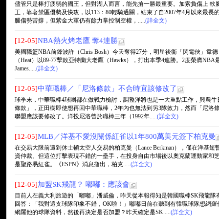
儘管只是棒打疲弱的國王，但對湖人而言，能先搶一勝最重要。加索負傷上 軟
王，靠著禁區優勢及快攻，以113：80輕騎過關，結束了自2007年4月以來最長
腿傷勢苦撐，但紫金大軍仍有餘力掌控制空權，.....
(詳全文)
[12-05]
NBA熱火烤老鷹 奪4連勝
美國職籃NBA前鋒波許（Chris Bosh）今天奪得27分，明星後衛「閃電俠」韋德（
（Heat）以89-77擊敗亞特蘭大老鷹（Hawks），打出本季4連勝。2度榮膺NB
James.....
(詳全文)
[12-05]
中華職棒／「尼洛條款」不合時宜該修改了
球季末，中華職棒4球團都在做戰力檢討，調整洋將也是一大重點工作，興農牛
條款」，正田樹即使想再回中華職棒，2年內也無法到另3隊效力，然而「尼洛條
聯盟應該要修改了。洋投尼洛曾於職棒三年（1992年.....
(詳全文)
[12-05]
MLB／洋基不愛沒關係紅雀以1年800萬美元簽下柏克曼
在交易大限前遭到休士頓太空人交易的柏克曼（Lance Berkman），僅在洋
資仲裁。但這位打擊表現不錯的一壘手，在投身自由市場後以奧克蘭運動家和
是聖路易紅雀。《ESPN》消息指出，柏克.....
(詳全文)
[12-05]
加盟SK飛龍？ 嘟嘟：應該會
目前人在義大利旅遊的「嘟嘟」潘威倫，昨天從本報得知是韓國職棒SK飛龍隊
回答：「我對這支球隊印象不錯，OK啦！」嘟嘟日前在聽到有韓職球隊想網羅
網羅他的球隊資料，然後再決定是否加盟？昨天確定是SK.....
(詳全文)