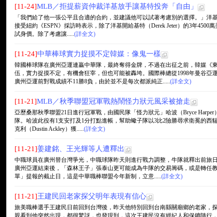
[11-24]
MLB／拒提薪資仲裁洋基放手讓基特投奔「自由」
「我們給了他一張公平且合適的合約，並建議他可以試著考慮別的選擇。」洋基總經理凱
接受紐約《ESPN》採訪時表示，除了洋基開給基特（Derek Jeter）的3年4
試身價。除了考慮讓.....
(詳全文)
[11-24]
中華棒球實力捉摸不定韓媒：像鬼一樣
韓國棒球隊在廣州亞運連贏中華隊，最終奪得金牌，不過在出征之前，韓媒《
伍，實力捉摸不定，有機會狂宰，但也可能被轟垮。國際棒總從1998年曼谷亞
廣州亞運前對戰成績不11勝8負，由於並不是每次都派純正.....
(詳全文)
[11-21]
MLB／秋季聯盟冠軍戰熱鬧怪力狀元風采被搶走
亞歷桑那秋季聯盟21日進行冠軍戰，由國民隊「怪力狀元」哈波（Bryce Har
隊。哈波此役有1支安打及1分打點進帳，幫助蠍子隊以3比2險勝尋求衛冕的西
克利（Dustin Ackley）獲.....
(詳全文)
[11-21]
姜建銘、王光輝等人遭釋出
中職球員在廣州替台灣爭光，中職球隊昨天則進行戰力調整，牛隊就釋出前旅日
廣州亞運結束後，「森林王子」張泰山更可能成為牛隊的交易籌碼，或是轉任教練
單」提報的截止日，這是中華職棒聯盟今年新制，立意.....
(詳全文)
[11-21]
王建民回老家探父明年表現有信心
旅美職棒選手王建民日前回到台灣後，昨天他特別回到台南縣關廟鄉的老家，
親看到他突然出現，都很驚訝，也發現到，這次王建民沒有經紀人和保鑣隨行