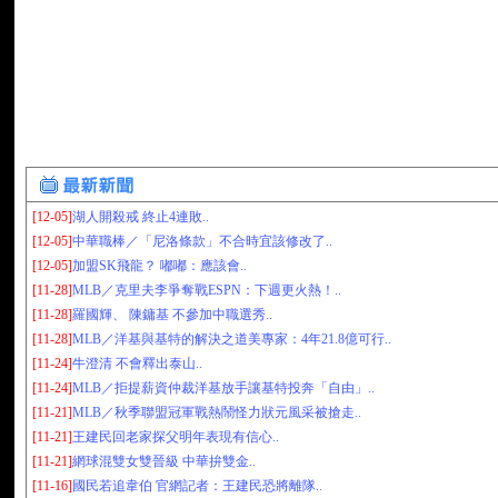
[12-05]
湖人開殺戒 終止4連敗..
[12-05]
中華職棒／「尼洛條款」不合時宜該修改了..
[12-05]
加盟SK飛龍？ 嘟嘟：應該會..
[11-28]
MLB／克里夫李爭奪戰ESPN：下週更火熱！..
[11-28]
羅國輝、 陳鏞基 不參加中職選秀..
[11-28]
MLB／洋基與基特的解決之道美專家：4年21.8億可行..
[11-24]
牛澄清 不會釋出泰山..
[11-24]
MLB／拒提薪資仲裁洋基放手讓基特投奔「自由」..
[11-21]
MLB／秋季聯盟冠軍戰熱鬧怪力狀元風采被搶走..
[11-21]
王建民回老家探父明年表現有信心..
[11-21]
網球混雙女雙晉級 中華拚雙金..
[11-16]
國民若追韋伯 官網記者：王建民恐將離隊..