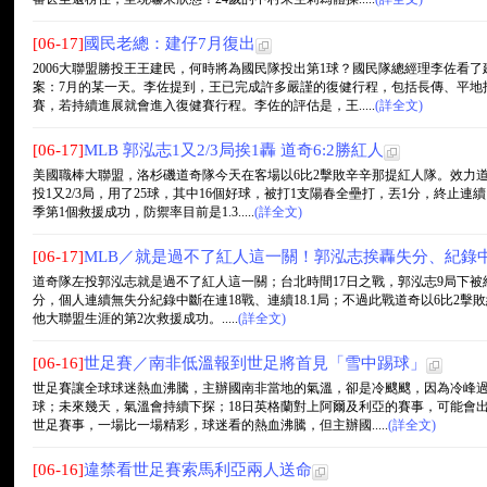
[06-17]
國民老總：建仔7月復出
2006大聯盟勝投王王建民，何時將為國民隊投出第1球？國民隊總經理李佐看
案：7月的某一天。李佐提到，王已完成許多嚴謹的復健行程，包括長傳、平地
賽，若持續進展就會進入復健賽行程。李佐的評估是，王.....
(詳全文)
[06-17]
MLB 郭泓志1又2/3局挨1轟 道奇6:2勝紅人
美國職棒大聯盟，洛杉磯道奇隊今天在客場以6比2擊敗辛辛那提紅人隊。效力道
投1又2/3局，用了25球，其中16個好球，被打1支陽春全壘打，丟1分，終止連
季第1個救援成功，防禦率目前是1.3.....
(詳全文)
[06-17]
MLB／就是過不了紅人這一關！郭泓志挨轟失分、紀錄
道奇隊左投郭泓志就是過不了紅人這一關；台北時間17日之戰，郭泓志9局下被紅人隊代
分，個人連續無失分紀錄中斷在連18戰、連續18.1局；不過此戰道奇以6比2
他大聯盟生涯的第2次救援成功。.....
(詳全文)
[06-16]
世足賽／南非低溫報到世足將首見「雪中踢球」
世足賽讓全球球迷熱血沸騰，主辦國南非當地的氣溫，卻是冷颼颼，因為冷峰
球；未來幾天，氣溫會持續下探；18日英格蘭對上阿爾及利亞的賽事，可能會
世足賽事，一場比一場精彩，球迷看的熱血沸騰，但主辦國.....
(詳全文)
[06-16]
違禁看世足賽索馬利亞兩人送命