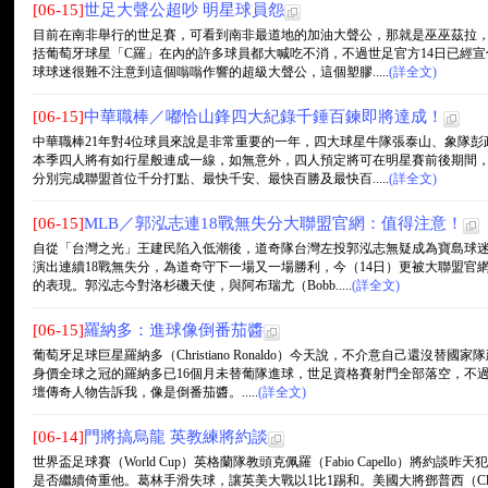
[06-15]
世足大聲公超吵 明星球員怨
目前在南非舉行的世足賽，可看到南非最道地的加油大聲公，那就是巫巫茲拉
括葡萄牙球星「C羅」在內的許多球員都大喊吃不消，不過世足官方14日已經
球球迷很難不注意到這個嗡嗡作響的超級大聲公，這個塑膠.....
(詳全文)
[06-15]
中華職棒／嘟恰山鋒四大紀錄千錘百鍊即將達成！
中華職棒21年對4位球員來說是非常重要的一年，四大球星牛隊張泰山、象隊
本季四人將有如行星般連成一線，如無意外，四人預定將可在明星賽前後期間
分別完成聯盟首位千分打點、最快千安、最快百勝及最快百.....
(詳全文)
[06-15]
MLB／郭泓志連18戰無失分大聯盟官網：值得注意！
自從「台灣之光」王建民陷入低潮後，道奇隊台灣左投郭泓志無疑成為寶島球迷
演出連續18戰無失分，為道奇守下一場又一場勝利，今（14日）更被大聯盟官
的表現。郭泓志今對洛杉磯天使，與阿布瑞尤（Bobb.....
(詳全文)
[06-15]
羅納多：進球像倒番茄醬
葡萄牙足球巨星羅納多（Christiano Ronaldo）今天說，不介意自己還沒
身價全球之冠的羅納多已16個月未替葡隊進球，世足資格賽射門全部落空，不
壇傳奇人物告訴我，像是倒番茄醬。.....
(詳全文)
[06-14]
門將搞烏龍 英教練將約談
世界盃足球賽（World Cup）英格蘭隊教頭克佩羅（Fabio Capello）將約談昨天
是否繼續倚重他。葛林手滑失球，讓英美大戰以1比1踢和。美國大將鄧普西（Clint