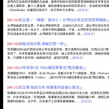
索馬利亞反政府伊斯蘭民兵組織，嚴禁控制區內居民觀看電視轉播南非世界盃
出兩人遭殺害，數十人遭逮捕。據首都摩加迪休郊區民眾表示，在強硬派伊斯
（HizbulIslam）的蒙面武裝份子，前天和昨天在摩加.....
(詳全文)
[06-16]
世足賽／〈獨家〉揪甘心！台灣沒比世足民眾照舉國旗
台灣無緣參加世足賽，不過台灣熱情民眾，以他自己的方式，讓台灣出現在世
發現觀眾席上有一名女子，高舉中華民國國旗，不過，台灣世界足球排名在全球2
而且就連在世足的官網，台灣網頁不是大陸隊的新聞，就.....
(詳全文)
[06-16]
神秘北韓出戰 僅輸巴西一球
世界矚目的G組巴西與北韓之爭在凌晨登場，雙方激戰90分鐘後，巴西以2比1
表現了。外界普遍看衰排名第105的北韓，碰上世界排名第1的巴西，會輸得很慘
形，只讓鄭大世作第一線鋒線球員，縱使巴西緊.....
(詳全文)
[06-16]
16年來第3次 NBA總冠軍賽須7戰決勝負
美國職籃NBA，布萊恩（Kobe Bryant）貢獻26分拿下11個籃板，賈索（PauGas
擊潰波士頓塞爾蒂克（Celtics），讓2010年NBA總冠軍賽必須以第7戰決勝負。前鋒亞泰
[06-15]
世足賽 敗給日本 喀麥隆球迷傷心透頂
喀麥隆14日在2010年世界盃足球賽E組首戰以0比1敗給日本之後，絕望與失
待，許多球迷認為「非洲雄獅」喀麥隆肯定旗開得勝。開踢前數小時，酒吧已
隆勝利的歡欣。在戶外，許多窗戶上掛著喀麥隆國旗。.....
(詳全文)