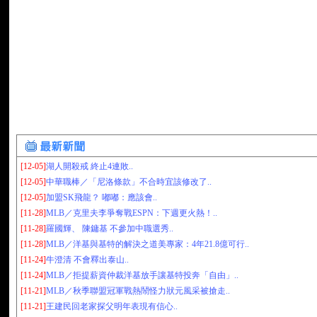
[12-05]
湖人開殺戒 終止4連敗..
[12-05]
中華職棒／「尼洛條款」不合時宜該修改了..
[12-05]
加盟SK飛龍？ 嘟嘟：應該會..
[11-28]
MLB／克里夫李爭奪戰ESPN：下週更火熱！..
[11-28]
羅國輝、 陳鏞基 不參加中職選秀..
[11-28]
MLB／洋基與基特的解決之道美專家：4年21.8億可行..
[11-24]
牛澄清 不會釋出泰山..
[11-24]
MLB／拒提薪資仲裁洋基放手讓基特投奔「自由」..
[11-21]
MLB／秋季聯盟冠軍戰熱鬧怪力狀元風采被搶走..
[11-21]
王建民回老家探父明年表現有信心..