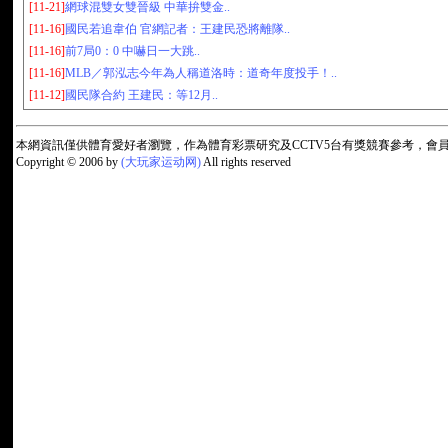
[11-21]
網球混雙女雙晉級 中華拚雙金..
[11-16]
國民若追韋伯 官網記者：王建民恐將離隊..
[11-16]
前7局0：0 中嚇日一大跳..
[11-16]
MLB／郭泓志今年為人稱道洛時：道奇年度投手！..
[11-12]
國民隊合約 王建民：等12月..
本網資訊僅供體育愛好者瀏覽，作為體育彩票研究及CCTV5台有獎競賽參考，
Copyright © 2006 by
(大玩家运动网)
All rights reserved