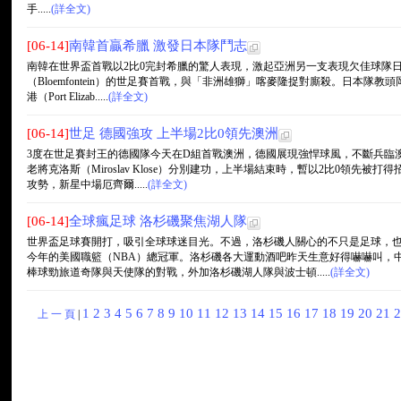
手.....
(詳全文)
[06-14]
南韓首贏希臘 激發日本隊鬥志
南韓在世界盃首戰以2比0完封希臘的驚人表現，激起亞洲另一支表現欠佳球隊日
（Bloemfontein）的世足賽首戰，與「非洲雄獅」喀麥隆捉對廝殺。日本隊教頭岡田
港（Port Elizab.....
(詳全文)
[06-14]
世足 德國強攻 上半場2比0領先澳洲
3度在世足賽封王的德國隊今天在D組首戰澳洲，德國展現強悍球風，不斷兵臨澳洲城下轟
老將克洛斯（Miroslav Klose）分別建功，上半場結束時，暫以2比0領先
攻勢，新星中場厄齊爾.....
(詳全文)
[06-14]
全球瘋足球 洛杉磯聚焦湖人隊
世界盃足球賽開打，吸引全球球迷目光。不過，洛杉磯人關心的不只是足球，
今年的美國職籃（NBA）總冠軍。洛杉磯各大運動酒吧昨天生意好得嚇嚇叫，
棒球勁旅道奇隊與天使隊的對戰，外加洛杉磯湖人隊與波士頓.....
(詳全文)
1
2
3
4
5
6
7
8
9
10
11
12
13
14
15
16
17
18
19
20
21
上 一 頁
|