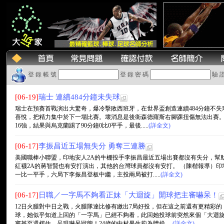
登 錄 帳 號
登 錄 密 碼
驗 
[06-19]
瑞士 連續484分鐘未失球
瑞士在預賽首戰演出大驚奇，爆冷擊敗西班牙，在世界盃創造連續484分鐘不
喜悅，把精力集中於下一場比賽。壞消息是後衛森德羅斯右腳踝扭傷無法出賽。
16強，結果與烏克蘭踢了90分鐘0比0平手，最後.....
(詳全文)
[06-17]
李振昌近五場無失分 勇奪三連勝
美國職棒小聯盟，印地安人2A的牛棚投手李振昌最近五場出賽都沒有失分，幫
紅襪2A的蔣智賢也有安打演出，其他的台灣球員都沒有安打。 （陳楷報導）印
一比一平手，六局下李振昌登板中繼，主投兩局被打.....
(詳全文)
[06-17]
日職／一字馬不夠看正妹「大迴旋」開球把主審嚇呆！
12日火腿對中日之戰，火腿隊達比修有繳出7局好投，但在這之前還有更精彩
球，她似乎知道上回的「一字馬」已經不夠看，此回她投球前突然來個「大迴
審甚至還楞住，呈現嚇呆狀態！24歲的中村果生莉為體操.....
(詳全文)