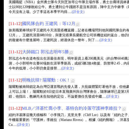
美國職籃（NBA）金州勇士隊今天到芝加哥公牛隊主場作客，勇士台裔球員林書
士以90比120慘敗給公牛。勇士遭到公牛踐踏不是沒有原因，陣中主力中鋒李（Da
今天沒有上場。少了李這名本季平均得.....
(詳全文)
[11-12]
國民隊合約 王建民：等12月
旅美職業棒球好手王建民今天清晨搭機返國，記者在機場問到他與國民隊合約
12月」。王建民清晨6時10分，與妻兒搭乘長榮航空公司班機從紐約返台，他
的復健有什麼進展時，王建民說，經過休息一整年，到了.....
(詳全文)
[11-12]
大師鐵口 郭泓志明年5勝
郭泓志今年在道奇投出生涯最佳表現，明年薪資上看200萬美元（約台幣6040萬元）
測，小小郭明年出賽60場創生涯單季新高，成績5勝2敗4救援、防禦率2.45
今年的低潮，小小郭仍會是接替.....
(詳全文)
[11-12]
明晚抗韓? 陽耀勳：OK！
陽耀勳被南韓鎖定為台灣亞運首戰的先發人選，大批媒體緊盯著他不放，但他
上可以上場！」陽耀勳於8日從日本直飛廣州與台灣隊會合，隨隊練球已是第3天
錯，他指出，教練尚未告知他的定位，不論要擔任先發或中繼.....
(詳全文)
[11-12]
MLB／洋基忙喬小李、基特合約冷落守護神李維拉？
紐約洋基隊這幾天積極和「小李飛刀」克里夫李（Cliff Lee）以及有「紐約之子」之
牛棚最重要的「守護神」李維拉（Mariano Rivera）。根據《紐約郵報》，洋基
Cu.....
(詳全文)