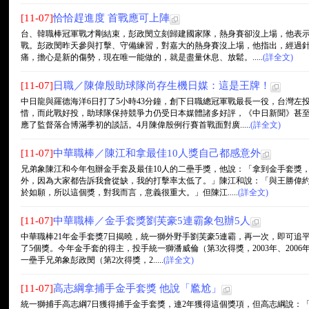
[11-07]
恰恰趕進度 首戰應可上陣
台、韓職棒冠軍戰才剛結束，彭政閔立刻歸建國家隊，熱身賽卻沒上場，他表
戰。彭政閔昨天參與打擊、守備練習，對嘉大的熱身賽沒上場，他指出，經過
痛，擔心是新的傷勢，現在唯一能做的，就是盡量休息、放鬆。.....
(詳全文)
[11-07]
日職／陳偉殷助球隊尚存生機日媒：這是王牌！
中日龍與羅德海洋6日打了5小時43分鐘，創下日職總冠軍戰最長一役，台灣左
惜，而此戰好投，助球隊保持競爭力仍受日本媒體諸多好評，《中日新聞》甚
應了監督落合博滿季初的談話。4月陳偉殷例行賽首戰面對廣.....
(詳全文)
[11-07]
中華職棒／陳江和拿最佳10人獎自己都感意外
兄弟象陳江和今年包辦金手套及最佳10人的二壘手獎，他說：「拿到金手套獎，
外，因為大家都告訴我會從缺，我的打擊率太低了。」陳江和說：「與王勝偉約
於如願，所以這個獎，對我而言，意義很重大。」但陳江.....
(詳全文)
[11-07]
中華職棒／金手套獎劉芙豪5連霸象包辦5人
中華職棒21年金手套獎7日揭曉，統一獅外野手劉芙豪5連霸，再一次，即可追
了5個獎。今年金手套的得主，投手統一獅潘威倫（第3次得獎，2003年、2006
一壘手兄弟象彭政閔（第2次得獎，2.....
(詳全文)
[11-07]
高志綱拿捕手金手套獎 他說「尷尬」
統一獅捕手高志綱7日獲得捕手金手套獎，連2年獲得這個獎項，但高志綱說：