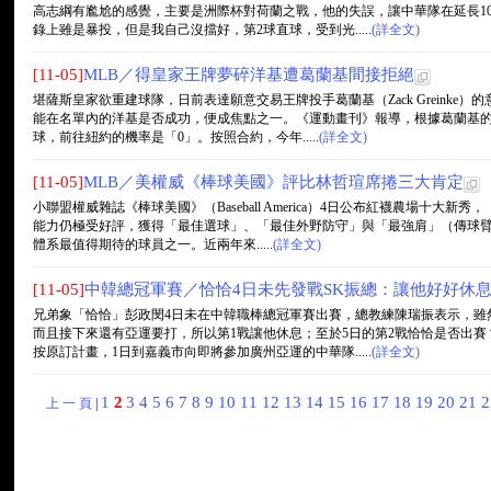
高志綱有尷尬的感覺，主要是洲際杯對荷蘭之戰，他的失誤，讓中華隊在延長1
錄上雖是暴投，但是我自己沒擋好，第2球直球，受到光.....
(詳全文)
[11-05]
MLB／得皇家王牌夢碎洋基遭葛蘭基間接拒絕
堪薩斯皇家欲重建球隊，日前表達願意交易王牌投手葛蘭基（Zack Greinke
能在名單內的洋基是否成功，便成焦點之一。《運動畫刊》報導，根據葛蘭基
球，前往紐約的機率是「0」。按照合約，今年.....
(詳全文)
[11-05]
MLB／美權威《棒球美國》評比林哲瑄席捲三大肯定
小聯盟權威雜誌《棒球美國》（Baseball America）4日公布紅襪農場十
能力仍極受好評，獲得「最佳選球」、「最佳外野防守」與「最強肩」（傳球臂
體系最值得期待的球員之一。近兩年來.....
(詳全文)
[11-05]
中韓總冠軍賽／恰恰4日未先發戰SK振總：讓他好好休
兄弟象「恰恰」彭政閔4日未在中韓職棒總冠軍賽出賽，總教練陳瑞振表示，雖
而且接下來還有亞運要打，所以第1戰讓他休息；至於5日的第2戰恰恰是否出
按原訂計畫，1日到嘉義市向即將參加廣州亞運的中華隊.....
(詳全文)
1
2
3
4
5
6
7
8
9
10
11
12
13
14
15
16
17
18
19
20
21
上 一 頁
|