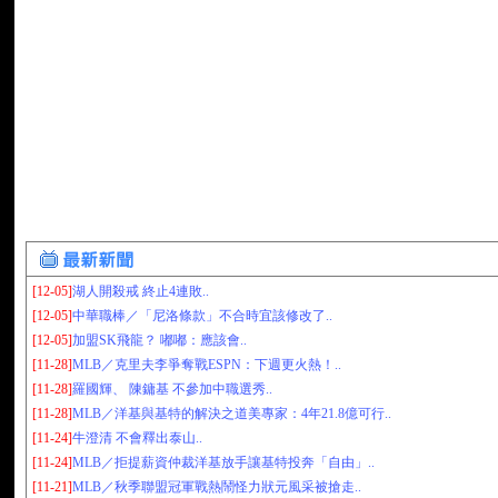
[12-05]
湖人開殺戒 終止4連敗..
[12-05]
中華職棒／「尼洛條款」不合時宜該修改了..
[12-05]
加盟SK飛龍？ 嘟嘟：應該會..
[11-28]
MLB／克里夫李爭奪戰ESPN：下週更火熱！..
[11-28]
羅國輝、 陳鏞基 不參加中職選秀..
[11-28]
MLB／洋基與基特的解決之道美專家：4年21.8億可行..
[11-24]
牛澄清 不會釋出泰山..
[11-24]
MLB／拒提薪資仲裁洋基放手讓基特投奔「自由」..
[11-21]
MLB／秋季聯盟冠軍戰熱鬧怪力狀元風采被搶走..