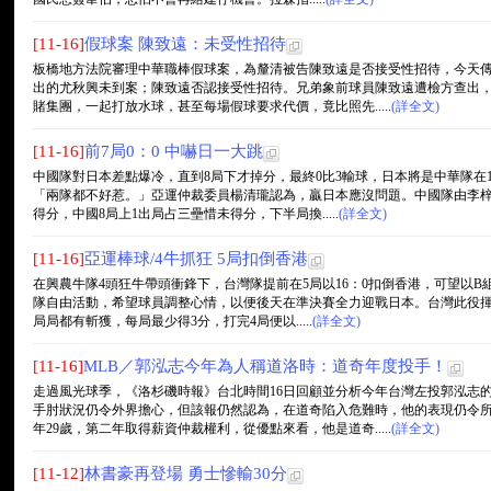
[11-16]
假球案 陳致遠：未受性招待
板橋地方法院審理中華職棒假球案，為釐清被告陳致遠是否接受性招待，今天
出的尤秋興未到案；陳致遠否認接受性招待。兄弟象前球員陳致遠遭檢方查出，涉
賭集團，一起打放水球，甚至每場假球要求代價，竟比照先.....
(詳全文)
[11-16]
前7局0：0 中嚇日一大跳
中國隊對日本差點爆冷，直到8局下才掉分，最終0比3輸球，日本將是中華隊在
「兩隊都不好惹。」亞運仲裁委員楊清瓏認為，贏日本應沒問題。中國隊由李梓
得分，中國8局上1出局占三壘惜未得分，下半局換.....
(詳全文)
[11-16]
亞運棒球/4牛抓狂 5局扣倒香港
在興農牛隊4頭狂牛帶頭衝鋒下，台灣隊提前在5局以16：0扣倒香港，可望以B
隊自由活動，希望球員調整心情，以便後天在準決賽全力迎戰日本。台灣此役揮出
局局都有斬獲，每局最少得3分，打完4局便以.....
(詳全文)
[11-16]
MLB／郭泓志今年為人稱道洛時：道奇年度投手！
走過風光球季，《洛杉磯時報》台北時間16日回顧並分析今年台灣左投郭泓志
手肘狀況仍令外界擔心，但該報仍然認為，在道奇陷入危難時，他的表現仍令
年29歲，第二年取得薪資仲裁權利，從優點來看，他是道奇.....
(詳全文)
[11-12]
林書豪再登場 勇士慘輸30分