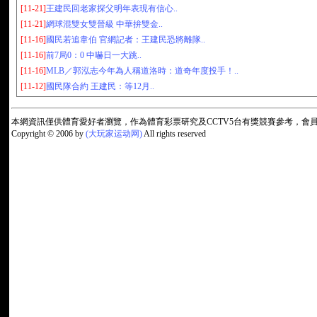
[11-21]
王建民回老家探父明年表現有信心..
[11-21]
網球混雙女雙晉級 中華拚雙金..
[11-16]
國民若追韋伯 官網記者：王建民恐將離隊..
[11-16]
前7局0：0 中嚇日一大跳..
[11-16]
MLB／郭泓志今年為人稱道洛時：道奇年度投手！..
[11-12]
國民隊合約 王建民：等12月..
本網資訊僅供體育愛好者瀏覽，作為體育彩票研究及CCTV5台有獎競賽參考，
Copyright © 2006 by
(大玩家运动网)
All rights reserved