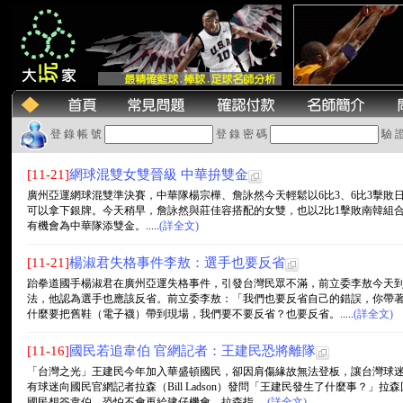
登 錄 帳 號
登 錄 密 碼
驗 
[11-21]
網球混雙女雙晉級 中華拚雙金
廣州亞運網球混雙準決賽，中華隊楊宗樺、詹詠然今天輕鬆以6比3、6比3擊敗
可以拿下銀牌。今天稍早，詹詠然與莊佳容搭配的女雙，也以2比1擊敗南韓組
有機會為中華隊添雙金。.....
(詳全文)
[11-21]
楊淑君失格事件李敖：選手也要反省
跆拳道國手楊淑君在廣州亞運失格事件，引發台灣民眾不滿，前立委李敖今天
法，他認為選手也應該反省。前立委李敖：「我們也要反省自己的錯誤，你帶
什麼要把舊鞋（電子襪）帶到現場，我們要不要反省？也要反省。.....
(詳全文)
[11-16]
國民若追韋伯 官網記者：王建民恐將離隊
「台灣之光」王建民今年加入華盛頓國民，卻因肩傷緣故無法登板，讓台灣球
有球迷向國民官網記者拉森（Bill Ladson）發問「王建民發生了什麼事？
國民想簽韋伯，恐怕不會再給建仔機會。拉森指.....
(詳全文)