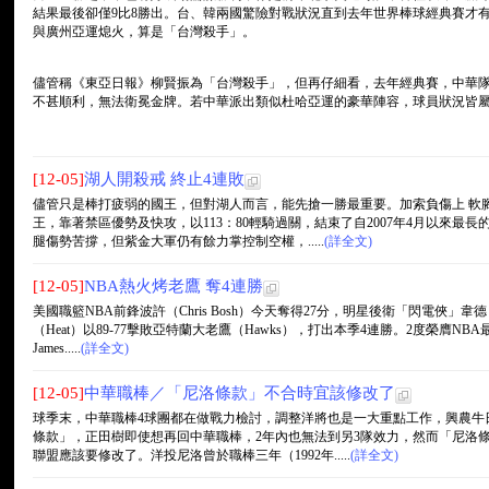
結果最後卻僅9比8勝出。台、韓兩國驚險對戰狀況直到去年世界棒球經典賽才
與廣州亞運熄火，算是「台灣殺手」。
儘管稱《東亞日報》柳賢振為「台灣殺手」，但再仔細看，去年經典賽，中華
不甚順利，無法衛冕金牌。若中華派出類似杜哈亞運的豪華陣容，球員狀況皆
[12-05]
湖人開殺戒 終止4連敗
儘管只是棒打疲弱的國王，但對湖人而言，能先搶一勝最重要。加索負傷上 軟
王，靠著禁區優勢及快攻，以113：80輕騎過關，結束了自2007年4月以來最長
腿傷勢苦撐，但紫金大軍仍有餘力掌控制空權，.....
(詳全文)
[12-05]
NBA熱火烤老鷹 奪4連勝
美國職籃NBA前鋒波許（Chris Bosh）今天奪得27分，明星後衛「閃電俠」韋德（
（Heat）以89-77擊敗亞特蘭大老鷹（Hawks），打出本季4連勝。2度榮膺NB
James.....
(詳全文)
[12-05]
中華職棒／「尼洛條款」不合時宜該修改了
球季末，中華職棒4球團都在做戰力檢討，調整洋將也是一大重點工作，興農牛
條款」，正田樹即使想再回中華職棒，2年內也無法到另3隊效力，然而「尼洛條
聯盟應該要修改了。洋投尼洛曾於職棒三年（1992年.....
(詳全文)