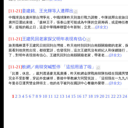
[11-21]
姜建銘、王光輝等人遭釋出
中職球員在廣州替台灣爭光，中職球隊昨天則進行戰力調整，牛隊就釋出前旅日
廣州亞運結束後，「森林王子」張泰山更可能成為牛隊的交易籌碼，或是轉任教練
單」提報的截止日，這是中華職棒聯盟今年新制，立意.....
(詳全文)
[11-21]
王建民回老家探父明年表現有信心
旅美職棒選手王建民日前回到台灣後，昨天他特別回到台南縣關廟鄉的老家，
親看到他突然出現，都很驚訝，也發現到，這次王建民沒有經紀人和保鑣隨行
了，對明年表現很有信心。王建民回到台南縣關廟老家，帶著老.....
(詳全文)
[11-21]
軟網／南韓突喊暫停 「這招用過了啦」
「比賽，休息。」裁判透過麥克風廣播，昨天軟網金牌戰南韓隊拍檔在我國男
完全不受影響，穿起外套練球，賽後中華教練方同賢笑說，「這招我在一九九
年曼谷亞運男雙金牌得主，他的名字被列在國訓中心餐廳外榮譽.....
(詳全文)
1
2
3
4
5
6
7
8
9
10
11
12
13
14
15
16
17
18
19
20
21
22
23
2