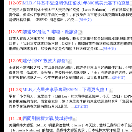
[12-05]
MLB／洋基不愛沒關係紅雀以1年800萬美元簽下柏克曼
在交易大限前遭到休士頓太空人交易的柏克曼（Lance Berkman），僅在洋
資仲裁。但這位打擊表現不錯的一壘手，在投身自由市場後以奧克蘭運動家和
是聖路易紅雀。《ESPN》消息指出，柏克.....
(詳全文)
[12-05]
加盟SK飛龍？ 嘟嘟：應該會
目前人在義大利旅遊的「嘟嘟」潘威倫，昨天從本報得知是韓國職棒SK飛龍隊
回答：「我對這支球隊印象不錯，OK啦！」嘟嘟日前在聽到有韓職球隊想網羅
網羅他的球隊資料，然後再決定是否加盟？昨天確定是SK.....
(詳全文)
[12-05]
建仔回NY 投效大都會?
王建民不當國民之後，重回最熟悉的紐約，或許是他東山再起的最佳起點，但
都會急需「低成本、高報酬」先發投手的球隊現狀，「王」牌將是最佳選擇。
他有興趣的球隊之一。今年季後建仔又離開國民，以大都會目前.....
(詳全文)
[11-28]
MLB／克里夫李爭奪戰ESPN：下週更火熱！
爭奪「小李飛刀」克里夫李（Cliff Lee）的大戰持續延燒中，今天（28日）
位賽揚左腕的青睞。而文章寫到，除了克里夫李的前東家德州遊騎兵和「邪惡帝
而冬季會議將在美國時間12月6日展開。.....
(詳全文)
[11-28]
西岡剛競標大戰 雙城得標
美國職棒大聯盟（MLB）明尼蘇達雙城（Twins）今天說，雙城已贏得日本千葉羅德海洋隊
（Tsuyoshi Nishioka）的競標。美職棒大聯盟表示，日本職棒太平洋聯盟（Pacifi