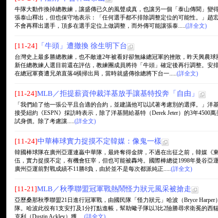
牛隊大動作換掉總教練，讓盛傳已久的風聲成真，也讓另一個「泰山傳聞」變
張泰山釋出，但也保守地表示：「任何選手都不排除調整定位的可能性。」趙
不會再釋出選手，頂多在選手定位上做調整，而外傳可能讓張泰.....
(詳全文)
[11-24]
「牛頭」遭撤換 徐生明下台
台灣史上最多勝總教練，也不敵連2年被看好卻無緣總冠軍的挫敗，昨天興農球
新任總教練人選目前還在評估，教練團成員將待「牛頭」確定後再行調整。安
在總冠軍賽遭兄弟直落4橫掃出局，當時就盛傳徐總將下台一.....
(詳全文)
[11-24]
MLB／拒提薪資仲裁洋基放手讓基特投奔「自由」
「我們給了他一張公平且合適的合約，並建議他可以試著考慮別的選擇。」洋基總經理凱
接受紐約《ESPN》採訪時表示，除了洋基開給基特（Derek Jeter）的3年4
試身價。除了考慮讓.....
(詳全文)
[11-24]
中華棒球實力捉摸不定韓媒：像鬼一樣
韓國棒球隊在廣州亞運連贏中華隊，最終奪得金牌，不過在出征之前，韓媒《
伍，實力捉摸不定，有機會狂宰，但也可能被轟垮。國際棒總從1998年曼谷亞
廣州亞運前對戰成績不11勝8負，由於並不是每次都派純正.....
(詳全文)
[11-21]
MLB／秋季聯盟冠軍戰熱鬧怪力狀元風采被搶走
亞歷桑那秋季聯盟21日進行冠軍戰，由國民隊「怪力狀元」哈波（Bryce Har
隊。哈波此役有1支安打及1分打點進帳，幫助蠍子隊以3比2險勝尋求衛冕的西
克利（Dustin Ackley）獲.....
(詳全文)