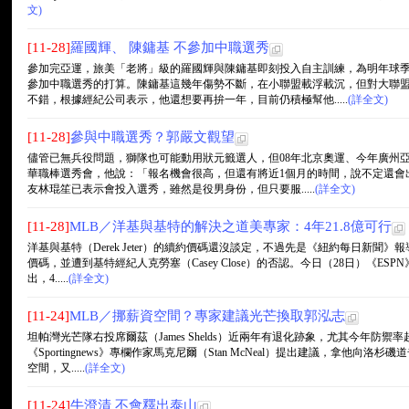
文)
[11-28]
羅國輝、 陳鏞基 不參加中職選秀
參加完亞運，旅美「老將」級的羅國輝與陳鏞基即刻投入自主訓練，為明年球
參加中職選秀的打算。陳鏞基這幾年傷勢不斷，在小聯盟載浮載沉，但對大聯
不錯，根據經紀公司表示，他還想要再拚一年，目前仍積極幫他.....
(詳全文)
[11-28]
參與中職選秀？郭嚴文觀望
儘管已無兵役問題，獅隊也可能動用狀元籤選人，但08年北京奧運、今年廣州
華職棒選秀會，他說：「報名機會很高，但還有將近1個月的時間，說不定還會
友林琨笙已表示會投入選秀，雖然是役男身份，但只要服.....
(詳全文)
[11-28]
MLB／洋基與基特的解決之道美專家：4年21.8億可行
洋基與基特（Derek Jeter）的續約價碼還沒談定，不過先是《紐約每日新聞》
價碼，並遭到基特經紀人克勞塞（Casey Close）的否認。今日（28日）《ESPN》
出，4.....
(詳全文)
[11-24]
MLB／挪薪資空間？專家建議光芒換取郭泓志
坦帕灣光芒隊右投席爾茲（James Shelds）近兩年有退化跡象，尤其今年防禦
《Sportingnews》專欄作家馬克尼爾（Stan McNeal）提出建議，拿他向洛杉
空間，又.....
(詳全文)
[11-24]
牛澄清 不會釋出泰山