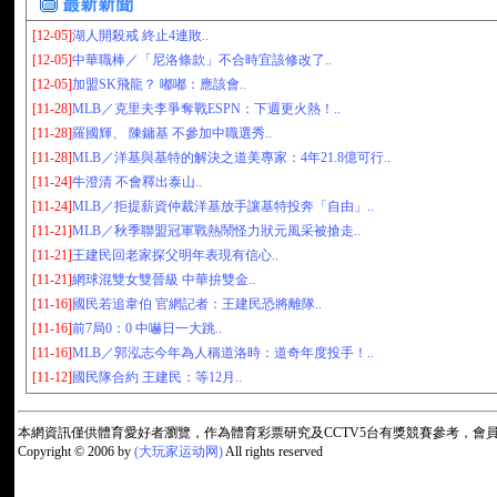
[12-05]
湖人開殺戒 終止4連敗..
[12-05]
中華職棒／「尼洛條款」不合時宜該修改了..
[12-05]
加盟SK飛龍？ 嘟嘟：應該會..
[11-28]
MLB／克里夫李爭奪戰ESPN：下週更火熱！..
[11-28]
羅國輝、 陳鏞基 不參加中職選秀..
[11-28]
MLB／洋基與基特的解決之道美專家：4年21.8億可行..
[11-24]
牛澄清 不會釋出泰山..
[11-24]
MLB／拒提薪資仲裁洋基放手讓基特投奔「自由」..
[11-21]
MLB／秋季聯盟冠軍戰熱鬧怪力狀元風采被搶走..
[11-21]
王建民回老家探父明年表現有信心..
[11-21]
網球混雙女雙晉級 中華拚雙金..
[11-16]
國民若追韋伯 官網記者：王建民恐將離隊..
[11-16]
前7局0：0 中嚇日一大跳..
[11-16]
MLB／郭泓志今年為人稱道洛時：道奇年度投手！..
[11-12]
國民隊合約 王建民：等12月..
本網資訊僅供體育愛好者瀏覽，作為體育彩票研究及CCTV5台有獎競賽參考，
Copyright © 2006 by
(大玩家运动网)
All rights reserved