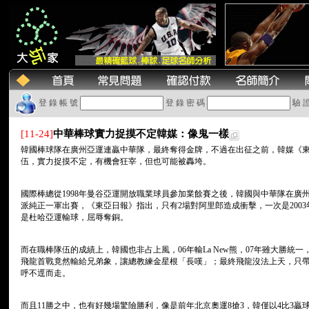
登 錄 帳 號
登 錄 密 碼
驗 
[11-24]
中華棒球實力捉摸不定韓媒：像鬼一樣
韓國棒球隊在廣州亞運連贏中華隊，最終奪得金牌，不過在出征之前，韓媒《
伍，實力捉摸不定，有機會狂宰，但也可能被轟垮。
國際棒總從1998年曼谷亞運開放職業球員參加業餘賽之後，韓國與中華隊在廣州
派純正一軍出賽，《東亞日報》指出，只有2場對阿里郎造成衝擊，一次是200
是杜哈亞運輸球，屈辱奪銅。
而在職棒隊伍的成績上，韓國也非占上風，06年輸La New熊，07年雖大勝統
飛龍首戰竟然輸給兄弟象，讓總教練金星根「長嘆」；最終飛龍沒法上天，只帶
呼不逕而走。
而且11勝之中，也有好幾場驚險勝利，像是前年北京奧運8搶3，韓僅以4比3贏