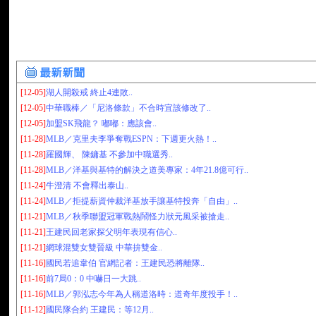
[12-05]
湖人開殺戒 終止4連敗..
[12-05]
中華職棒／「尼洛條款」不合時宜該修改了..
[12-05]
加盟SK飛龍？ 嘟嘟：應該會..
[11-28]
MLB／克里夫李爭奪戰ESPN：下週更火熱！..
[11-28]
羅國輝、 陳鏞基 不參加中職選秀..
[11-28]
MLB／洋基與基特的解決之道美專家：4年21.8億可行..
[11-24]
牛澄清 不會釋出泰山..
[11-24]
MLB／拒提薪資仲裁洋基放手讓基特投奔「自由」..
[11-21]
MLB／秋季聯盟冠軍戰熱鬧怪力狀元風采被搶走..
[11-21]
王建民回老家探父明年表現有信心..
[11-21]
網球混雙女雙晉級 中華拚雙金..
[11-16]
國民若追韋伯 官網記者：王建民恐將離隊..
[11-16]
前7局0：0 中嚇日一大跳..
[11-16]
MLB／郭泓志今年為人稱道洛時：道奇年度投手！..
[11-12]
國民隊合約 王建民：等12月..