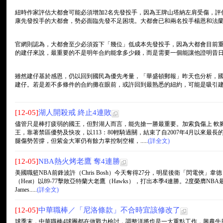
紐時作家評估大都會可能必須增加2名先發投手，因為王牌山塔納左肩受傷，評
康先發投手的大都會，勢必面臨先發不足困境。大都會已和兩名投手楊恩和法
官網則認為，大都會至少必須簽下「幾位」低成本先發投手，因為大都會目前
的建仔來說，最重要的不是明年合約能拿多少錢，而是需要一個能讓他證明昔日
雖然建仔基於感恩，仍以回到國民為優先考量，「華盛頓郵報」昨天也分析，
建仔。若是差不多條件的合約攤在眼前，或許回到最熟悉的紐約，可能是吸引
[12-05]
湖人開殺戒 終止4連敗
儘管只是棒打疲弱的國王，但對湖人而言，能先搶一勝最重要。加索負傷上 軟
王，靠著禁區優勢及快攻，以113：80輕騎過關，結束了自2007年4月以來最長
腿傷勢苦撐，但紫金大軍仍有餘力掌控制空權，.....
(詳全文)
[12-05]
NBA熱火烤老鷹 奪4連勝
美國職籃NBA前鋒波許（Chris Bosh）今天奪得27分，明星後衛「閃電俠」韋德（
（Heat）以89-77擊敗亞特蘭大老鷹（Hawks），打出本季4連勝。2度榮膺NB
James.....
(詳全文)
[12-05]
中華職棒／「尼洛條款」不合時宜該修改了
球季末，中華職棒4球團都在做戰力檢討，調整洋將也是一大重點工作，興農牛