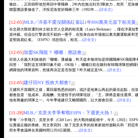
條款」，正田樹即使想再回中華職棒，2年內也無法到另3隊效力，然而「尼洛條
聯盟應該要修改了。洋投尼洛曾於職棒三年（1992年.....
(詳全文)
[12-05]
MLB／洋基不愛沒關係紅雀以1年800萬美元簽下柏克曼
在交易大限前遭到休士頓太空人交易的柏克曼（Lance Berkman），僅在洋
資仲裁。但這位打擊表現不錯的一壘手，在投身自由市場後以奧克蘭運動家和
是聖路易紅雀。《ESPN》消息指出，柏克.....
(詳全文)
[12-05]
加盟SK飛龍？ 嘟嘟：應該會
目前人在義大利旅遊的「嘟嘟」潘威倫，昨天從本報得知是韓國職棒SK飛龍隊
回答：「我對這支球隊印象不錯，OK啦！」嘟嘟日前在聽到有韓職球隊想網羅
網羅他的球隊資料，然後再決定是否加盟？昨天確定是SK.....
(詳全文)
[12-05]
建仔回NY 投效大都會?
王建民不當國民之後，重回最熟悉的紐約，或許是他東山再起的最佳起點，但
都會急需「低成本、高報酬」先發投手的球隊現狀，「王」牌將是最佳選擇。
他有興趣的球隊之一。今年季後建仔又離開國民，以大都會目前.....
(詳全文)
[11-28]
MLB／克里夫李爭奪戰ESPN：下週更火熱！
爭奪「小李飛刀」克里夫李（Cliff Lee）的大戰持續延燒中，今天（28日）
位賽揚左腕的青睞。而文章寫到，除了克里夫李的前東家德州遊騎兵和「邪惡帝
而冬季會議將在美國時間12月6日展開。.....
(詳全文)