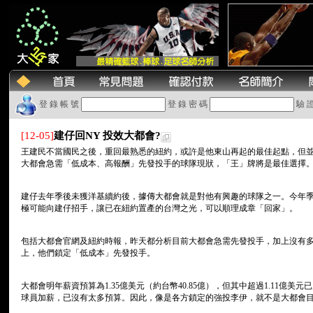
登 錄 帳 號
登 錄 密 碼
驗 
[12-05]
建仔回NY 投效大都會?
王建民不當國民之後，重回最熟悉的紐約，或許是他東山再起的最佳起點，但
大都會急需「低成本、高報酬」先發投手的球隊現狀，「王」牌將是最佳選擇
建仔去年季後未獲洋基續約後，據傳大都會就是對他有興趣的球隊之一。今年
極可能向建仔招手，讓已在紐約置產的台灣之光，可以順理成章「回家」。
包括大都會官網及紐約時報，昨天都分析目前大都會急需先發投手，加上沒有多
上，他們鎖定「低成本」先發投手。
大都會明年薪資預算為1.35億美元（約台幣40.85億），但其中超過1.11億
球員加薪，已沒有太多預算。因此，像是各方鎖定的強投李伊，就不是大都會