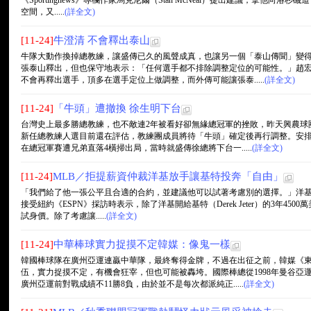
《Sportingnews》專欄作家馬克尼爾（Stan McNeal）提出建議，拿他向洛杉
空間，又.....
(詳全文)
[11-24]
牛澄清 不會釋出泰山
牛隊大動作換掉總教練，讓盛傳已久的風聲成真，也讓另一個「泰山傳聞」變
張泰山釋出，但也保守地表示：「任何選手都不排除調整定位的可能性。」趙
不會再釋出選手，頂多在選手定位上做調整，而外傳可能讓張泰.....
(詳全文)
[11-24]
「牛頭」遭撤換 徐生明下台
台灣史上最多勝總教練，也不敵連2年被看好卻無緣總冠軍的挫敗，昨天興農球
新任總教練人選目前還在評估，教練團成員將待「牛頭」確定後再行調整。安
在總冠軍賽遭兄弟直落4橫掃出局，當時就盛傳徐總將下台一.....
(詳全文)
[11-24]
MLB／拒提薪資仲裁洋基放手讓基特投奔「自由」
「我們給了他一張公平且合適的合約，並建議他可以試著考慮別的選擇。」洋基總經理凱
接受紐約《ESPN》採訪時表示，除了洋基開給基特（Derek Jeter）的3年4
試身價。除了考慮讓.....
(詳全文)
[11-24]
中華棒球實力捉摸不定韓媒：像鬼一樣
韓國棒球隊在廣州亞運連贏中華隊，最終奪得金牌，不過在出征之前，韓媒《
伍，實力捉摸不定，有機會狂宰，但也可能被轟垮。國際棒總從1998年曼谷亞
廣州亞運前對戰成績不11勝8負，由於並不是每次都派純正.....
(詳全文)