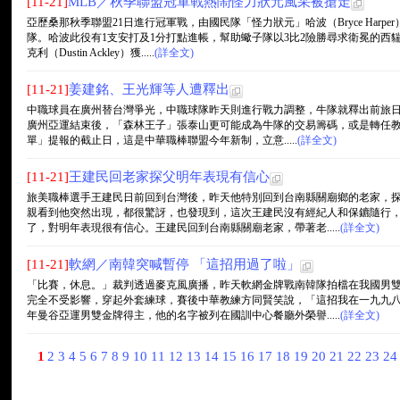
[11-21]
MLB／秋季聯盟冠軍戰熱鬧怪力狀元風采被搶走
亞歷桑那秋季聯盟21日進行冠軍戰，由國民隊「怪力狀元」哈波（Bryce Har
隊。哈波此役有1支安打及1分打點進帳，幫助蠍子隊以3比2險勝尋求衛冕的西
克利（Dustin Ackley）獲.....
(詳全文)
[11-21]
姜建銘、王光輝等人遭釋出
中職球員在廣州替台灣爭光，中職球隊昨天則進行戰力調整，牛隊就釋出前旅日
廣州亞運結束後，「森林王子」張泰山更可能成為牛隊的交易籌碼，或是轉任教練
單」提報的截止日，這是中華職棒聯盟今年新制，立意.....
(詳全文)
[11-21]
王建民回老家探父明年表現有信心
旅美職棒選手王建民日前回到台灣後，昨天他特別回到台南縣關廟鄉的老家，
親看到他突然出現，都很驚訝，也發現到，這次王建民沒有經紀人和保鑣隨行
了，對明年表現很有信心。王建民回到台南縣關廟老家，帶著老.....
(詳全文)
[11-21]
軟網／南韓突喊暫停 「這招用過了啦」
「比賽，休息。」裁判透過麥克風廣播，昨天軟網金牌戰南韓隊拍檔在我國男
完全不受影響，穿起外套練球，賽後中華教練方同賢笑說，「這招我在一九九
年曼谷亞運男雙金牌得主，他的名字被列在國訓中心餐廳外榮譽.....
(詳全文)
1
2
3
4
5
6
7
8
9
10
11
12
13
14
15
16
17
18
19
20
21
22
23
2