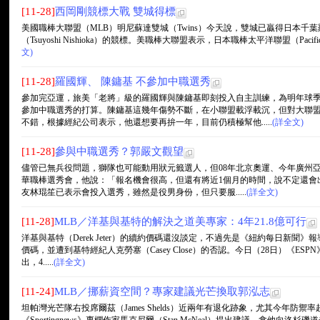
[11-28]
西岡剛競標大戰 雙城得標
美國職棒大聯盟（MLB）明尼蘇達雙城（Twins）今天說，雙城已贏得日本千葉羅德海洋隊
（Tsuyoshi Nishioka）的競標。美職棒大聯盟表示，日本職棒太平洋聯盟（Pacifi
文)
[11-28]
羅國輝、 陳鏞基 不參加中職選秀
參加完亞運，旅美「老將」級的羅國輝與陳鏞基即刻投入自主訓練，為明年球
參加中職選秀的打算。陳鏞基這幾年傷勢不斷，在小聯盟載浮載沉，但對大聯
不錯，根據經紀公司表示，他還想要再拚一年，目前仍積極幫他.....
(詳全文)
[11-28]
參與中職選秀？郭嚴文觀望
儘管已無兵役問題，獅隊也可能動用狀元籤選人，但08年北京奧運、今年廣州
華職棒選秀會，他說：「報名機會很高，但還有將近1個月的時間，說不定還會
友林琨笙已表示會投入選秀，雖然是役男身份，但只要服.....
(詳全文)
[11-28]
MLB／洋基與基特的解決之道美專家：4年21.8億可行
洋基與基特（Derek Jeter）的續約價碼還沒談定，不過先是《紐約每日新聞》
價碼，並遭到基特經紀人克勞塞（Casey Close）的否認。今日（28日）《ESPN》
出，4.....
(詳全文)
[11-24]
MLB／挪薪資空間？專家建議光芒換取郭泓志
坦帕灣光芒隊右投席爾茲（James Shelds）近兩年有退化跡象，尤其今年防禦