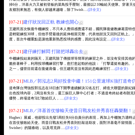
掉6分，洋基火力又被初登板的菜鳥投手壓制，最後以2:10輸給天使隊。穿著
友都別來無恙，有個人卻越來越嗆，除了Swish.....
(詳全文)
[07-21]
建仔狀況回正軌 教練也開心
王建民首次恢復牛棚練投，不只本人覺得感覺還不錯，國民隊復健教練葛雷特
是輕鬆練投30球，但他手臂最後的延伸相當完整，代表他狀況又回到正軌上。
度，首次牛棚重點是讓他重新熟悉投球的感覺，因此沒有設定.....
(詳全文)
[07-21]
建仔練打解悶 打賭把球轟出去
牛棚練投結束的隔天，王建民除了傳接球等簡單的練習之外，並沒有安排其他
脆拎著棒子，利用投球機練習打擊，愈打愈起勁的他說：「打擊還挺有趣的。
之一，儘管目前還在復健肩傷，但王建民並沒有因此忽略練習打.....
(詳全文)
[07-21]
MLB／郭泓志2局好投拿中繼！151公里速球K強打道奇
道奇隊台灣強投郭泓志在18日創下開季連續解決32名左打、締造大聯盟的新紀
出色投球內容，2局沒有失分，還三振巨人隊中心打者；不過道奇終結者布朗克斯頓（Jo
優勢，終場道奇5比7敗給巨人，.....
(詳全文)
[07-21]
MLB／洋基首仗慘輸天使昔日戰友松井秀喜狂轟樂翻！
Hughes）展威，他卻投出先發5局狂失6分自責分的表現，再加上牛棚無力適時
在首仗慘敗給天使。而昔日戰友松井秀喜則狂敲送助攻，面對洋基毫不留情面，打
Swisher）的陽春砲，以及塔克薛.....
(詳全文)