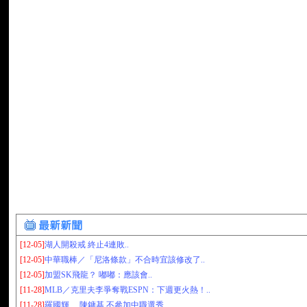
[12-05]
湖人開殺戒 終止4連敗..
[12-05]
中華職棒／「尼洛條款」不合時宜該修改了..
[12-05]
加盟SK飛龍？ 嘟嘟：應該會..
[11-28]
MLB／克里夫李爭奪戰ESPN：下週更火熱！..
[11-28]
羅國輝、 陳鏞基 不參加中職選秀..