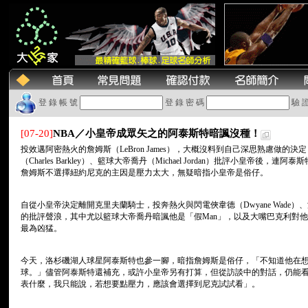
登 錄 帳 號
登 錄 密 碼
驗 
[07-20]
NBA／小皇帝成眾矢之的阿泰斯特暗諷沒種！
投效邁阿密熱火的詹姆斯（LeBron James），大概沒料到自己深思熟慮做的
（Charles Barkley）、籃球大帝喬丹（Michael Jordan）批評小皇帝後，連
詹姆斯不選擇紐約尼克的主因是壓力太大，無疑暗指小皇帝是俗仔。
自從小皇帝決定離開克里夫蘭騎士，投奔熱火與閃電俠韋德（Dwyane Wade）、波
的批評聲浪，其中尤以籃球大帝喬丹暗諷他是「假Man」，以及大嘴巴克利對
最為凶猛。
今天，洛杉磯湖人球星阿泰斯特也參一腳，暗指詹姆斯是俗仔，「不知道他在
球。」儘管阿泰斯特還補充，或許小皇帝另有打算，但從訪談中的對話，仍能
表什麼，我只能說，若想要點壓力，應該會選擇到尼克試試看」。