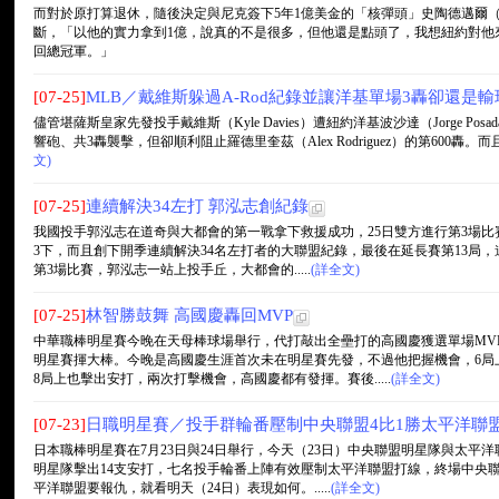
而對於原打算退休，隨後決定與尼克簽下5年1億美金的「核彈頭」史陶德邁爾（Amar
斷，「以他的實力拿到1億，說真的不是很多，但他還是點頭了，我想紐約對他
回總冠軍。」
[07-25]
MLB／戴維斯躲過A-Rod紀錄並讓洋基單場3轟卻還是輸
儘管堪薩斯皇家先發投手戴維斯（Kyle Davies）遭紐約洋基波沙達（Jorge Posad
響砲、共3轟襲擊，但卻順利阻止羅德里奎茲（Alex Rodriguez）的第600轟。而
文)
[07-25]
連續解決34左打 郭泓志創紀錄
我國投手郭泓志在道奇與大都會的第一戰拿下救援成功，25日雙方進行第3場比
3下，而且創下開季連續解決34名左打者的大聯盟紀錄，最後在延長賽第13局，
第3場比賽，郭泓志一站上投手丘，大都會的.....
(詳全文)
[07-25]
林智勝鼓舞 高國慶轟回MVP
中華職棒明星賽今晚在天母棒球場舉行，代打敲出全壘打的高國慶獲選單場MV
明星賽揮大棒。今晚是高國慶生涯首次未在明星賽先發，不過他把握機會，6局
8局上也擊出安打，兩次打擊機會，高國慶都有發揮。賽後.....
(詳全文)
[07-23]
日職明星賽／投手群輪番壓制中央聯盟4比1勝太平洋聯
日本職棒明星賽在7月23日與24日舉行，今天（23日）中央聯盟明星隊與太
明星隊擊出14支安打，七名投手輪番上陣有效壓制太平洋聯盟打線，終場中央聯
平洋聯盟要報仇，就看明天（24日）表現如何。.....
(詳全文)