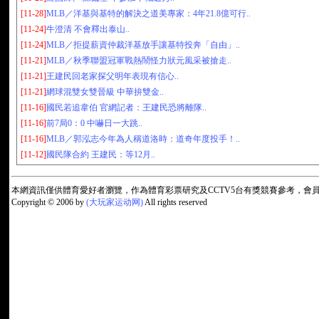
[11-28]
MLB／洋基與基特的解決之道美專家：4年21.8億可行..
[11-24]
牛澄清 不會釋出泰山..
[11-24]
MLB／拒提薪資仲裁洋基放手讓基特投奔「自由」..
[11-21]
MLB／秋季聯盟冠軍戰熱鬧怪力狀元風采被搶走..
[11-21]
王建民回老家探父明年表現有信心..
[11-21]
網球混雙女雙晉級 中華拚雙金..
[11-16]
國民若追韋伯 官網記者：王建民恐將離隊..
[11-16]
前7局0：0 中嚇日一大跳..
[11-16]
MLB／郭泓志今年為人稱道洛時：道奇年度投手！..
[11-12]
國民隊合約 王建民：等12月..
本網資訊僅供體育愛好者瀏覽，作為體育彩票研究及CCTV5台有獎競賽參考，
Copyright © 2006 by
(大玩家运动网)
All rights reserved