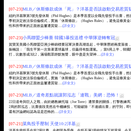
[07-23]
MLB／休斯條款成休「死」？洋基是否該啟動交易惹質
紐約洋基隊第5號先發休斯（Phil Hughes）是本季首度以全職先發投手出
季初決定效法張伯倫模式，實施「休斯條款」（Hughes Rules），避免這
性和所帶來的正面效益屢遭質疑.....
(詳全文)
[07-23]
小馬聯盟少棒賽 韓國3暴投送禮 中華隊逆轉奪冠
賀寶芙美國小馬聯盟亞洲少棒錦標賽冠軍決賽高潮迭起，中華隊歷經兩度落後，
振楠說：「我生平第一次靠著選球贏球，但贏得有點運氣。」當6局上半，韓國隊
打，比數形成3比2，滿場觀眾靜默無聲，眼中盡是失望神.....
(詳全文)
[07-23]
MLB／休斯條款成休「死」？洋基是否該啟動交易惹質
紐約洋基隊第5號先發休斯（Phil Hughes）是本季首度以全職先發投手出
季初決定效法張伯倫模式，實施「休斯條款」（Hughes Rules），避免這
性和所帶來的正面效益屢遭質疑.....
(詳全文)
[07-23]
MLB／道奇差點就讓郭泓志「連戰」美網：恐怖！
22日道奇與巨人之戰，由於總教練托瑞（Joe Torre）遭禁賽的關係，打擊教練馬丁利
2局的郭泓志，比賽後段竟然在牛棚練投，可能破除「不連續出賽」的守則，即
還有評論網站認為這是恐怖的.....
(詳全文)
[07-21]
菜鳥投手壓制 天使10:2洋基
洋基先發投手在前2場比賽，全都因為受傷，在投不滿3局的情況下就退場，今