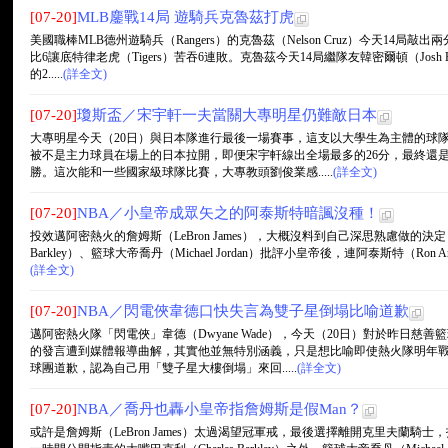
[07-20]
MLB鏖戰14局 遊騎兵克魯茲打虎
美國職棒MLB德州遊騎兵（Rangers）的克魯茲（Nelson Cruz）今天14
比6讓底特律老虎（Tigers）苦吞6連敗。克魯茲今天14局繼隊友韓密爾頓（Josh
的2.....
(詳全文)
[07-20]
瓊斯盃／宋宇軒一夫當關大專明星仍難敵日本
大專明星今天（20日）與日本隊進行最後一場賽事，這支以大學生為主體的球
被不是主力球員在場上的日本拉開，即便宋宇軒線出全場最多的26分，最終還是以
勝。這次能和一些國家級球隊比賽，大專教頭劉俊業感.....
(詳全文)
[07-20]
NBA／小皇帝成眾矢之的阿泰斯特暗諷沒種！
投效邁阿密熱火的詹姆斯（LeBron James），大概沒料到自己深思熟慮做的決定
Barkley）、籃球大帝喬丹（Michael Jordan）批評小皇帝後，連阿泰斯特（Ron
(詳全文)
[07-20]
NBA／閃電俠韋德口快失言為雙子星倒塌比喻道歉
邁阿密熱火隊「閃電俠」韋德（Dwyane Wade），今天（20日）對於昨日
的發言遭到媒體報導曲解，其實他並無特別涵義，只是想比喻即使熱火隊明年
球團道歉，認為自己用「雙子星大樓倒塌」來回.....
(詳全文)
[07-20]
NBA／喬丹也轟小皇帝指詹姆斯是假Man？
或許是詹姆斯（LeBron James）太過渴望冠軍戒，最後選擇離開克里夫蘭