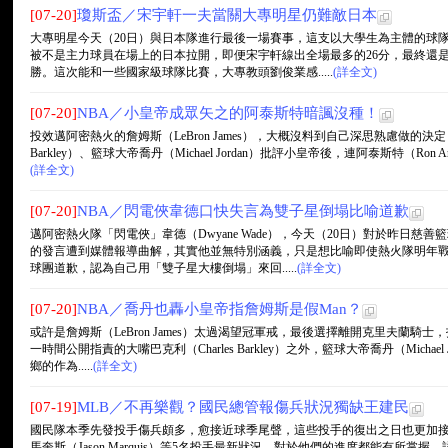
[07-20]
瓊斯盃／宋宇軒一夫當關大專明星仍難敵日本
大專明星今天（20日）與日本隊進行最後一場賽事，這支以大學生為主體的球
被不是主力球員在場上的日本拉開，即便宋宇軒線出全場最多的26分，最終還是以
勝。這次能和一些國家級球隊比賽，大專教頭劉俊業感.....
(詳全文)
[07-20]
NBA／小皇帝成眾矢之的阿泰斯特暗諷沒種！
投效邁阿密熱火的詹姆斯（LeBron James），大概沒料到自己深思熟慮做的決定
Barkley）、籃球大帝喬丹（Michael Jordan）批評小皇帝後，連阿泰斯特（Ron
(詳全文)
[07-20]
NBA／閃電俠韋德口快失言為雙子星倒塌比喻道歉
邁阿密熱火隊「閃電俠」韋德（Dwyane Wade），今天（20日）對於昨日
的發言遭到媒體報導曲解，其實他並無特別涵義，只是想比喻即使熱火隊明年
球團道歉，認為自己用「雙子星大樓倒塌」來回.....
(詳全文)
[07-20]
NBA／喬丹也轟小皇帝指詹姆斯是假Man？
或許是詹姆斯（LeBron James）太過渴望冠軍戒，最後選擇離開克里夫蘭
一時間公開指責的大嘴巴克利（Charles Barkley）之外，籃球大帝喬丹（Micha
鄉的作為.....
(詳全文)
[07-19]
MLB／不再樂觀？國民總管報傷兵狀況獨缺王建民
國民隊本季先發投手傷兵頗多，愈接近球季尾聲，這些投手的復出之日也更加接近，今
馬奎斯（Jason Marquis）等5名投手最新狀況，對於他們的進度都能有所