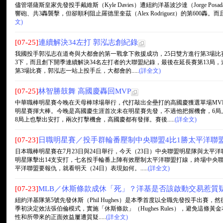
儘管堪薩斯皇家先發投手戴維斯（Kyle Davies）遭紐約洋基波沙達（Jorge Posad
響砲、共3轟襲擊，但卻順利阻止羅德里奎茲（Alex Rodriguez）的第600轟。而
文)
[07-25]
連續解決34左打 郭泓志創紀錄
我國投手郭泓志在道奇與大都會的第一戰拿下救援成功，25日雙方進行第3場比
3下，而且創下開季連續解決34名左打者的大聯盟紀錄，最後在延長賽第13局，
第3場比賽，郭泓志一站上投手丘，大都會的.....
(詳全文)
[07-25]
林智勝鼓舞 高國慶轟回MVP
中華職棒明星賽今晚在天母棒球場舉行，代打敲出全壘打的高國慶獲選單場MV
明星賽揮大棒。今晚是高國慶生涯首次未在明星賽先發，不過他把握機會，6局
8局上也擊出安打，兩次打擊機會，高國慶都有發揮。賽後.....
(詳全文)
[07-23]
日職明星賽／投手群輪番壓制中央聯盟4比1勝太平洋聯
日本職棒明星賽在7月23日與24日舉行，今天（23日）中央聯盟明星隊與太
明星隊擊出14支安打，七名投手輪番上陣有效壓制太平洋聯盟打線，終場中央聯
平洋聯盟要報仇，就看明天（24日）表現如何。.....
(詳全文)
[07-23]
MLB／休斯條款成休「死」？洋基是否該啟動交易惹質
紐約洋基隊第5號先發休斯（Phil Hughes）是本季首度以全職先發投手出
季初決定效法張伯倫模式，實施「休斯條款」（Hughes Rules），避免這
性和所帶來的正面效益屢遭質疑.....
(詳全文)