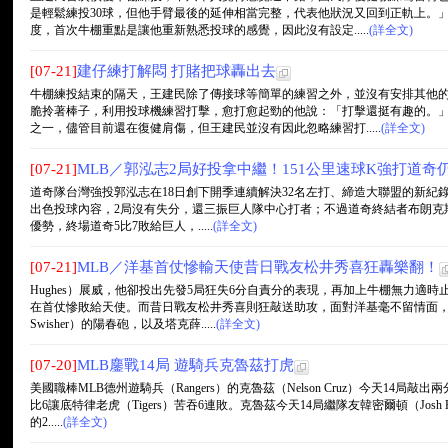
是輕鬆練投30球，但他手臂最後的延伸相當完整，代表他狀況又回到正軌上。
度，首次牛棚重點是讓他重新熟悉投球的感覺，因此沒有設定.....
(詳全文)
[07-21]
建仔練打解悶 打賭把球轟出去
牛棚練投結束的隔天，王建民除了傳接球等簡單的練習之外，並沒有安排其他
脆拎著棒子，利用投球機練習打擊，愈打愈起勁的他說：「打擊還挺有趣的。
之一，儘管目前還在復健肩傷，但王建民並沒有因此忽略練習打.....
(詳全文)
[07-21]
MLB／郭泓志2局好投拿中繼！151公里速球K強打道奇
道奇隊台灣強投郭泓志在18日創下開季連續解決32名左打、締造大聯盟的新紀
出色投球內容，2局沒有失分，還三振巨人隊中心打者；不過道奇終結者布朗克斯頓（Jo
優勢，終場道奇5比7敗給巨人，.....
(詳全文)
[07-21]
MLB／洋基首仗慘輸天使昔日戰友松井秀喜狂轟樂翻！
Hughes）展威，他卻投出先發5局狂失6分自責分的表現，再加上牛棚無力適時
在首仗慘敗給天使。而昔日戰友松井秀喜則狂敲送助攻，面對洋基毫不留情面，打
Swisher）的陽春砲，以及塔克薛.....
(詳全文)
[07-20]
MLB鏖戰14局 遊騎兵克魯茲打虎
美國職棒MLB德州遊騎兵（Rangers）的克魯茲（Nelson Cruz）今天14
比6讓底特律老虎（Tigers）苦吞6連敗。克魯茲今天14局繼隊友韓密爾頓（Josh
的2.....
(詳全文)