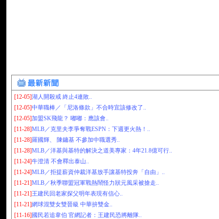
[12-05]
湖人開殺戒 終止4連敗..
[12-05]
中華職棒／「尼洛條款」不合時宜該修改了..
[12-05]
加盟SK飛龍？ 嘟嘟：應該會..
[11-28]
MLB／克里夫李爭奪戰ESPN：下週更火熱！..
[11-28]
羅國輝、 陳鏞基 不參加中職選秀..
[11-28]
MLB／洋基與基特的解決之道美專家：4年21.8億可行..
[11-24]
牛澄清 不會釋出泰山..
[11-24]
MLB／拒提薪資仲裁洋基放手讓基特投奔「自由」..
[11-21]
MLB／秋季聯盟冠軍戰熱鬧怪力狀元風采被搶走..
[11-21]
王建民回老家探父明年表現有信心..
[11-21]
網球混雙女雙晉級 中華拚雙金..
[11-16]
國民若追韋伯 官網記者：王建民恐將離隊..