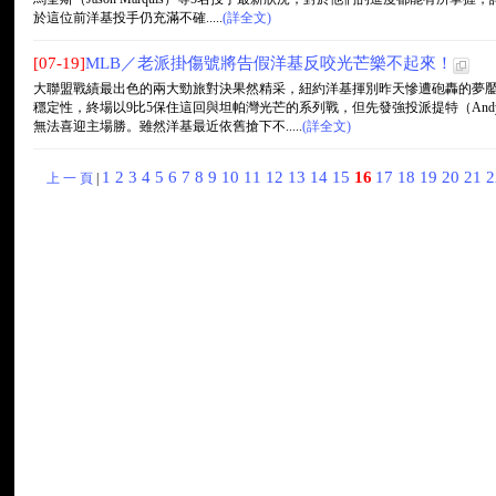
於這位前洋基投手仍充滿不確.....
(詳全文)
[07-19]
MLB／老派掛傷號將告假洋基反咬光芒樂不起來！
大聯盟戰績最出色的兩大勁旅對決果然精采，紐約洋基揮別昨天慘遭砲轟的夢
穩定性，終場以9比5保住這回與坦帕灣光芒的系列戰，但先發強投派提特（Andy P
無法喜迎主場勝。雖然洋基最近依舊搶下不.....
(詳全文)
1
2
3
4
5
6
7
8
9
10
11
12
13
14
15
16
17
18
19
20
21
上 一 頁
|