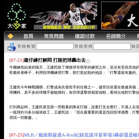
登 錄 帳 號
登 錄 密 碼
驗 
[07-21]
建仔練打解悶 打賭把球轟出去
牛棚練投結束的隔天，王建民除了傳接球等簡單的練習之外，並沒有安排其他
乾脆拎著棒子，利用投球機練習打擊，愈打愈起勁的他說：「打擊還挺有趣的
王建民今年轉戰國聯，打擊成為先發投手的任務之一，儘管目前還在復健肩傷
球機時，差不多的球幾乎都能揮到，有些球還擊得相當強勁，看得出他對打擊
打到興起時，王建民甚至跟一旁觀看的隊友打賭，說要打支全壘打，不過人在
一籠球約10多分鐘就收工，王建民說：「現在最重要的還是找回投球感覺，打
尋找一些樂趣。」
[07-25]
MLB／戴維斯躲過A-Rod紀錄並讓洋基單場3轟卻還是輸