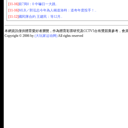
[11-16]
前7局0：0 中嚇日一大跳..
[11-16]
MLB／郭泓志今年為人稱道洛時：道奇年度投手！..
[11-12]
國民隊合約 王建民：等12月..
本網資訊僅供體育愛好者瀏覽，作為體育彩票研究及CCTV5台有獎競賽參考，
Copyright © 2006 by
(大玩家运动网)
All rights reserved