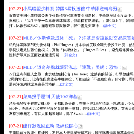
[07-23]
小馬聯盟少棒賽 韓國3暴投送禮 中華隊逆轉奪冠
賀寶芙美國小馬聯盟亞洲少棒錦標賽冠軍決賽高潮迭起，中華隊歷經兩度落後，
振楠說：「我生平第一次靠著選球贏球，但贏得有點運氣。」當6局上半，韓國隊
打，比數形成3比2，滿場觀眾靜默無聲，眼中盡是失望神.....
(詳全文)
[07-23]
MLB／休斯條款成休「死」？洋基是否該啟動交易惹質
紐約洋基隊第5號先發休斯（Phil Hughes）是本季首度以全職先發投手出
季初決定效法張伯倫模式，實施「休斯條款」（Hughes Rules），避免這
性和所帶來的正面效益屢遭質疑.....
(詳全文)
[07-23]
MLB／道奇差點就讓郭泓志「連戰」美網：恐怖！
22日道奇與巨人之戰，由於總教練托瑞（Joe Torre）遭禁賽的關係，打擊教練馬丁利
2局的郭泓志，比賽後段竟然在牛棚練投，可能破除「不連續出賽」的守則，即
還有評論網站認為這是恐怖的.....
(詳全文)
[07-21]
菜鳥投手壓制 天使10:2洋基
洋基先發投手在前2場比賽，全都因為受傷，在投不滿3局的情況下就退場，今
掉6分，洋基火力又被初登板的菜鳥投手壓制，最後以2:10輸給天使隊。穿著
友都別來無恙，有個人卻越來越嗆，除了Swish.....
(詳全文)
[07-21]
建仔狀況回正軌 教練也開心
王建民首次恢復牛棚練投，不只本人覺得感覺還不錯，國民隊復健教練葛雷特