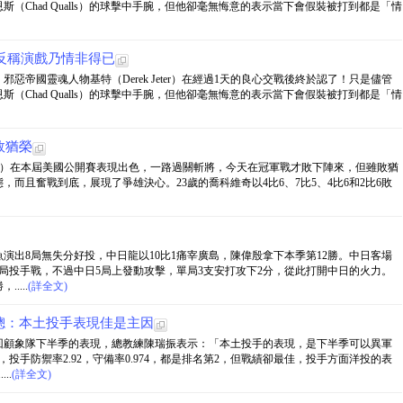
（Chad Qualls）的球擊中手腕，但他卻毫無悔意的表示當下會假裝被打到都是「情
反稱演戲乃情非得已
帝國靈魂人物基特（Derek Jeter）在經過1天的良心交戰後終於認了！只是儘管
（Chad Qualls）的球擊中手腕，但他卻毫無悔意的表示當下會假裝被打到都是「情
敗猶榮
kovic）在本屆美國公開賽表現出色，一路過關斬將，今天在冠軍戰才敗下陣來，但雖敗猶
而且奮戰到底，展現了爭雄決心。23歲的喬科維奇以4比6、7比5、4比6和2比6敗
演出8局無失分好投，中日龍以10比1痛宰廣島，陳偉殷拿下本季第12勝。中日客場
局投手戰，不過中日5局上發動攻擊，單局3支安打攻下2分，從此打開中日的火力。
....
(詳全文)
總：本土投手表現佳是主因
回顧象隊下半季的表現，總教練陳瑞振表示：「本土投手的表現，是下半季可以異軍
投手防禦率2.92，守備率0.974，都是排名第2，但戰績卻最佳，投手方面洋投的表
..
(詳全文)