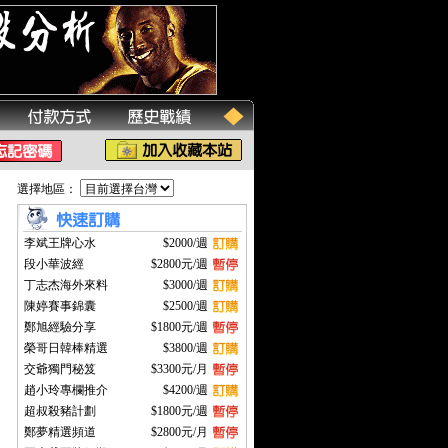
選擇地區：
李斌王牌心水
$2000/週
段小華波經
$2800元/週
丁志杰海外來料
$3000/週
陳婷賽事錦囊
$2500/週
鄭旭經驗分享
$1800元/週
榮哥日韓棒精選
$3800/週
交爺獨門秘笈
$3300元/月
趙小玲專欄推介
$4200/週
超叔殺豬計劃
$1800元/週
鄭夢精選頻道
$2800元/月