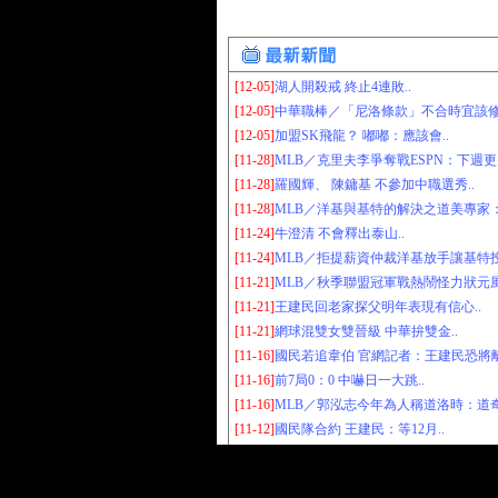
[12-05]
湖人開殺戒 終止4連敗..
[12-05]
中華職棒／「尼洛條款」不合時宜該修改
[12-05]
加盟SK飛龍？ 嘟嘟：應該會..
[11-28]
MLB／克里夫李爭奪戰ESPN：下週更
[11-28]
羅國輝、 陳鏞基 不參加中職選秀..
[11-28]
MLB／洋基與基特的解決之道美專家：4年
[11-24]
牛澄清 不會釋出泰山..
[11-24]
MLB／拒提薪資仲裁洋基放手讓基特投
[11-21]
MLB／秋季聯盟冠軍戰熱鬧怪力狀元風
[11-21]
王建民回老家探父明年表現有信心..
[11-21]
網球混雙女雙晉級 中華拚雙金..
[11-16]
國民若追韋伯 官網記者：王建民恐將離
[11-16]
前7局0：0 中嚇日一大跳..
[11-16]
MLB／郭泓志今年為人稱道洛時：道奇
[11-12]
國民隊合約 王建民：等12月..
本網資訊僅供體育愛好者瀏覽，作為體育彩票研