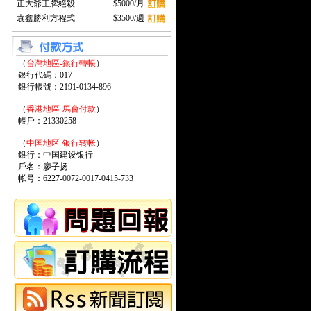
正大爺王牌絕殺
$5000/月
袁鑫勝利方程式
$3500/週
（
台灣地區-銀行轉帳
）
銀行代碼：017
銀行帳號：2191-0134-896
（
香港地區-馬會付款
）
帳戶：21330258
（
中国地区-银行转帐
）
銀行：中国建设银行
戶名：廖子扬
帐号：6227-0072-0017-0415-733