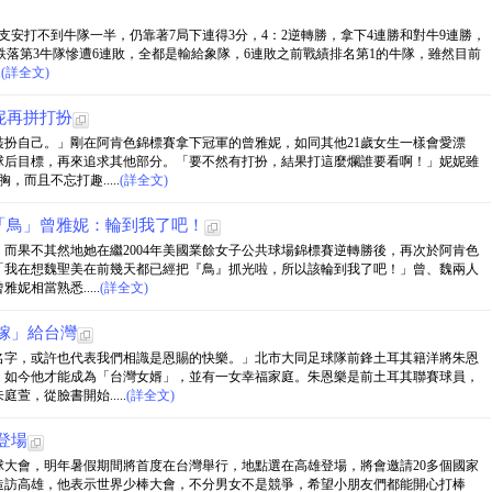
支安打不到牛隊一半，仍靠著7局下連得3分，4：2逆轉勝，拿下4連勝和對牛9連勝，
跌落第3牛隊慘遭6連敗，全都是輸給象隊，6連敗之前戰績排名第1的牛隊，雖然目前
.
(詳全文)
妮再拼打扮
扮自己。」剛在阿肯色錦標賽拿下冠軍的曾雅妮，如同其他21歲女生一樣會愛漂
球后目標，再來追求其他部分。「要不然有打扮，結果打這麼爛誰要看啊！」妮妮雖
而且不忘打趣.....
(詳全文)
「鳥」曾雅妮：輪到我了吧！
而果不其然地她在繼2004年美國業餘女子公共球場錦標賽逆轉勝後，再次於阿肯色
「我在想魏聖美在前幾天都已經把『鳥』抓光啦，所以該輪到我了吧！」曾、魏兩人
相當熟悉.....
(詳全文)
嫁」給台灣
名字，或許也代表我們相識是恩賜的快樂。」北市大同足球隊前鋒土耳其籍洋將朱恩
，如今他才能成為「台灣女婿」，並有一女幸福家庭。朱恩樂是前土耳其聯賽球員，
，從臉書開始.....
(詳全文)
登場
大會，明年暑假期間將首度在台灣舉行，地點選在高雄登場，將會邀請20多個國家
造訪高雄，他表示世界少棒大會，不分男女不是競爭，希望小朋友們都能開心打棒