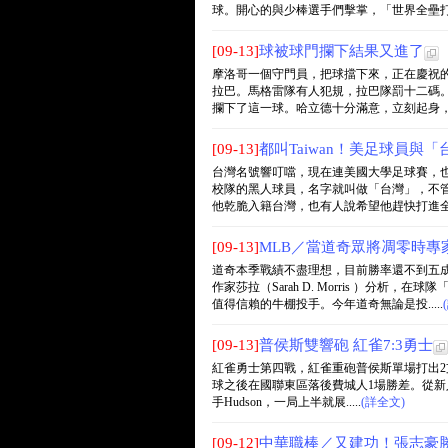
球。開心的與少棒選手們擊掌，「世界全壘打王」
[09-13]
球被球門攔下結果又進了
摩洛哥一個守門員，把球擋下來，正在慶祝
拉巴。馬格雷隊有人犯規，拉巴隊罰十二碼
攔下了這一球。哈立德十分滿意，立刻起身，轉過
[09-13]
都叫Taiwan！美足球員與
台灣名號響叮噹，現在連美國大學足球賽，
校隊的黑人球員，名字就叫做「台灣」，不
他乾脆入籍台灣，也有人說希望他趕快打進全美專
[09-13]
MLB／當道奇眾將凋零時專
道奇本季戰績不盡理想，目前勝率還不到五
作家莎拉（Sarah D. Morris ）
值得信賴的牛棚投手。今年道奇無論是投.....
[09-13]
普侯斯雙響砲 紅雀7:3勇士
紅雀勇士第四戰，紅雀重砲普侯斯單場打出2
球之後在國聯東區落後費城人1場勝差。從新人球季
手Hudson，一局上半就展.....
(詳全文)
[09-12]
中華職棒／又建功！張志豪勝