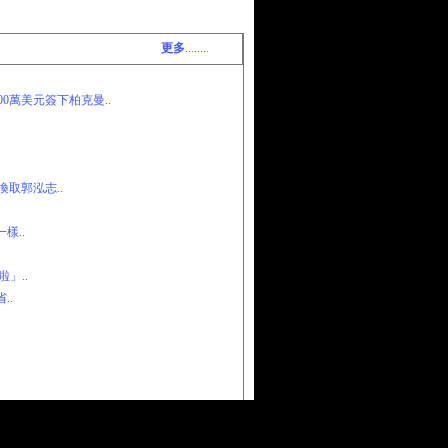
更多
........
0萬美元簽下柏克曼..
取郭泓志..
樣..
」..
..
犯所屬地區法律，由會員自行承擔責任。