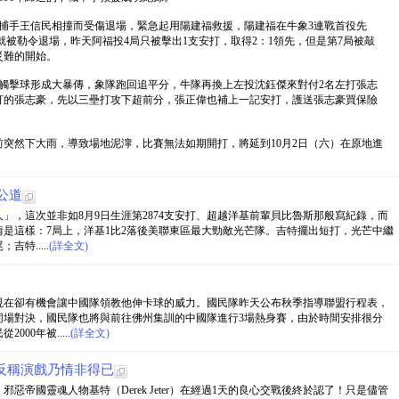
捕手王信民相撞而受傷退場，緊急起用陽建福救援，陽建福在牛象3連戰首役先
就被勒令退場，昨天阿福投4局只被擊出1支安打，取得2：1領先，但是第7局被敲
災難的開始。
觸擊球形成大暴傳，象隊跑回追平分，牛隊再換上左投沈鈺傑來對付2名左打張志
打的張志豪，先以三壘打攻下超前分，張正偉也補上一記安打，護送張志豪買保險
突然下大雨，導致場地泥濘，比賽無法如期開打，將延到10月2日（六）在原地進
公道
」，這次並非如8月9日生涯第2874支安打、超越洋基前輩貝比魯斯那般寫紀錄，而
是這樣：7局上，洋基1比2落後美聯東區最大勁敵光芒隊。吉特擺出短打，光芒中繼
特.....
(詳全文)
現在卻有機會讓中國隊領教他伸卡球的威力。國民隊昨天公布秋季指導聯盟行程表，
同場對決，國民隊也將與前往佛州集訓的中國隊進行3場熱身賽，由於時間安排很分
00年被.....
(詳全文)
反稱演戲乃情非得已
帝國靈魂人物基特（Derek Jeter）在經過1天的良心交戰後終於認了！只是儘管