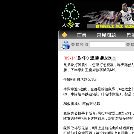
登 錄 帳 號
登 錄
[09-14]
對牛9 連勝 象M9
兄弟象打興農牛，怎麼打怎麼贏，昨天雖然5
勝，下半季封王魔術數字減為M9。
牛6連敗 排名跌落第3
牛隊慘遭6連敗，全都是輸給象隊，6連敗之
89，牛隊勝率跌破5成、排名掉到第3，都是
30救援成功 庫倫破紀錄
象隊先發投手卡斯帝7局投球被擊出8支安打，
隊友適時在7局下逆轉戰局，讓他苦等多時的
象隊取得領先後，8局上提前推出終結者庫倫
打破前味全龍賈西（後投效獅隊改名凱薩）1