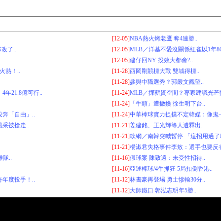
[12-05]
NBA熱火烤老鷹 奪4連勝..
了..
[12-05]
MLB／洋基不愛沒關係紅雀以1年80
[12-05]
建仔回NY 投效大都會?..
火熱！..
[11-28]
西岡剛競標大戰 雙城得標..
[11-28]
參與中職選秀？郭嚴文觀望..
21.8億可行..
[11-24]
MLB／挪薪資空間？專家建議光芒換
[11-24]
「牛頭」遭撤換 徐生明下台..
奔「自由」..
[11-24]
中華棒球實力捉摸不定韓媒：像鬼一
采被搶走..
[11-21]
姜建銘、王光輝等人遭釋出..
[11-21]
軟網／南韓突喊暫停 「這招用過了啦
[11-21]
楊淑君失格事件李敖：選手也要反省
隊..
[11-16]
假球案 陳致遠：未受性招待..
[11-16]
亞運棒球/4牛抓狂 5局扣倒香港..
年度投手！..
[11-12]
林書豪再登場 勇士慘輸30分..
[11-12]
大師鐵口 郭泓志明年5勝..
究及CCTV5台有獎競賽參考，會員須留意所在地區相關法律，在任何情況下引致觸