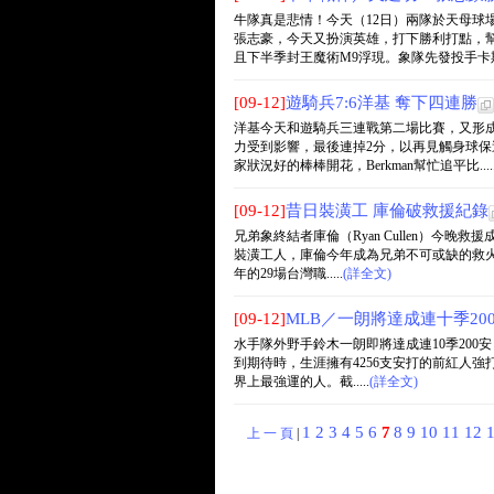
牛隊真是悲情！今天（12日）兩隊於天母球
張志豪，今天又扮演英雄，打下勝利打點，幫
且下半季封王魔術M9浮現。象隊先發投手卡斯帝.
[09-12]
遊騎兵7:6洋基 奪下四連勝
洋基今天和遊騎兵三連戰第二場比賽，又形
力受到影響，最後連掉2分，以再見觸身球保送
家狀況好的棒棒開花，Berkman幫忙追平比....
[09-12]
昔日裝潢工 庫倫破救援紀錄
兄弟象終結者庫倫（Ryan Cullen）今晚救
裝潢工人，庫倫今年成為兄弟不可或缺的救火
年的29場台灣職.....
(詳全文)
[09-12]
MLB／一朗將達成連十季2
水手隊外野手鈴木一朗即將達成連10季200安，
到期待時，生涯擁有4256支安打的前紅人強打
界上最強運的人。截.....
(詳全文)
1
2
3
4
5
6
7
8
9
10
11
12
上 一 頁
|