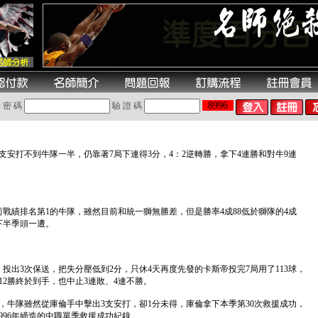
8996
 密 碼
驗 證 碼
支安打不到牛隊一半，仍靠著7局下連得3分，4：2逆轉勝，拿下4連勝和對牛9連
前戰績排名第1的牛隊，雖然目前和統一獅無勝差，但是勝率4成88低於獅隊的4成
下半季頭一遭。
投出3次保送，把失分壓低到2分，只休4天再度先發的卡斯帝投完7局用了113球，
12勝終於到手，也中止3連敗、4連不勝。
，牛隊雖然從庫倫手中擊出3支安打，卻1分未得，庫倫拿下本季第30次救援成功，
996年締造的中職單季救援成功紀錄。