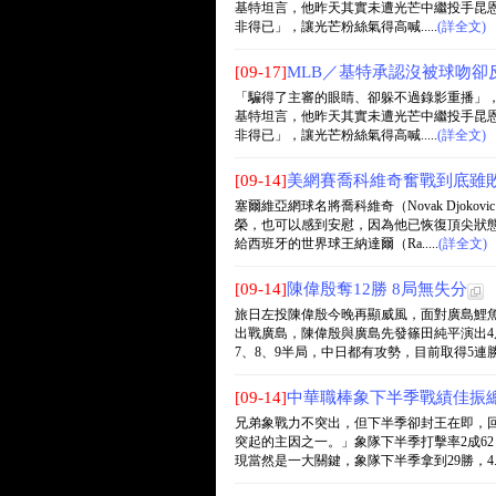
基特坦言，他昨天其實未遭光芒中繼投手昆恩斯
非得已」，讓光芒粉絲氣得高喊.....
(詳全文)
[09-17]
MLB／基特承認沒被球吻卻
「騙得了主審的眼睛、卻躲不過錄影重播」，邪惡
基特坦言，他昨天其實未遭光芒中繼投手昆恩斯
非得已」，讓光芒粉絲氣得高喊.....
(詳全文)
[09-14]
美網賽喬科維奇奮戰到底雖
塞爾維亞網球名將喬科維奇（Novak Djo
榮，也可以感到安慰，因為他已恢復頂尖狀態，
給西班牙的世界球王納達爾（Ra.....
(詳全文)
[09-14]
陳偉殷奪12勝 8局無失分
旅日左投陳偉殷今晚再顯威風，面對廣島鯉魚
出戰廣島，陳偉殷與廣島先發篠田純平演出4
7、8、9半局，中日都有攻勢，目前取得5連勝，.
[09-14]
中華職棒象下半季戰績佳振
兄弟象戰力不突出，但下半季卻封王在即，
突起的主因之一。」象隊下半季打擊率2成62，
現當然是一大關鍵，象隊下半季拿到29勝，4...