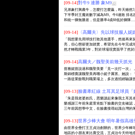
[09-14]
對牛9 連勝 象M9
兄弟象打興農牛，怎麼打怎麼贏，昨天雖然5
下半季封王魔術數字減為M9。牛6連敗 排名
和統一獅無勝差，但是勝率4成88低於獅隊....
[09-14]
〈高爾夫〉先以球技服人妮
「我想要先用球技打敗其他選手，然後再來裝
亮，但心態卻更加踏實，希望先在今年完成
然才轉戰職業3年，對於球場現實面早了然於胸，
[09-14]
高爾夫／魏聖美前幾天抓光
曾雅妮曾說過和魏聖美要「見一次打一次」，
斯錦標賽讓魏聖美再嚐小妮子厲害。她說：
一路從業餘戰到職業場上，多次過招經驗讓曾雅妮
[09-13]
臉書牽紅線 土耳其足球員「
「朱是我老婆姓氏，恩樂讀起來像我土耳其
樂感謝三年前朱庭萱肯點下臉書的交友確認
三年前因想學中文，在臉書搜尋結識台灣的朱庭萱
[09-13]
世界少棒大會 明年暑假高雄
由世界全壘打王王貞治創辦的，世界少年棒球
地區的小朋友來比賽交流，王貞治今天特地