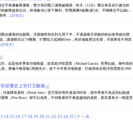
場交手再遭象隊屠殺，雙方系列戰三連戰被橫掃，昨天（11日）擊出再見安打建功的
助象隊超前比分。終場象4比2拿下勝利，對戰興農9連勝(第3次、平兩隊交手記錄)，
....
(詳全文)
成戰況膠著的拉鋸戰，洋基雖然領先到九局下半，不過連兩天登板的終結者李維拉體
，讓遊騎兵以7:6獲勝。打擊陷入低潮的Jeter，終於做板凳沒先發，洋基隊長不用當
.
(詳全文)
援成功，這是他本季第30場救援，改寫前洋投賈西（Michael Garcia）單季紀錄。兩年前的
員。庫倫今晚登板2局無失分，收下今年第30場救援，打破前味全龍洋投賈西在1996
00安卻遭史上安打王酸爆
洋基隊長基特（Derek Jeter）也可望於明年達成3000安，當外界無不為這些紀錄感
羅斯（Pete Rose）卻不以為然，不但嗆基特不會超越他的成就，甚至還表示一朗是世
13
14
15
16
17
18
19
20
21
22
23
24
25
|
下 一 頁