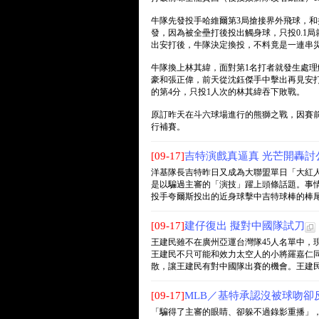
牛隊先發投手哈維爾第3局搶接界外飛球，和
發，因為被全壘打後投出觸身球，只投0.1局
出安打後，牛隊決定換投，不料竟是一連串
牛隊換上林其緯，面對第1名打者就發生處理
豪和張正偉，前天從沈鈺傑手中擊出再見安
的第4分，只投1人次的林其緯吞下敗戰。
原訂昨天在斗六球場進行的熊獅之戰，因賽前
行補賽。
[09-17]
吉特演戲真逼真 光芒開轟討
洋基隊長吉特昨日又成為大聯盟單日「大紅人
是以騙過主審的「演技」躍上頭條話題。事情
投手夸爾斯投出的近身球擊中吉特球棒的棒尾；吉
[09-17]
建仔復出 擬對中國隊試刀
王建民雖不在廣州亞運台灣隊45人名單中，
王建民不只可能和效力太空人的小將羅嘉仁
散，讓王建民有對中國隊出賽的機會。王建民從20
[09-17]
MLB／基特承認沒被球吻卻
「騙得了主審的眼睛、卻躲不過錄影重播」，邪惡