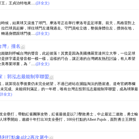
王貞治特地來.....
(詳全文)
的時候，結果球又滾進了球門。摩洛哥正在舉行摩洛哥盃足球賽。前天，馬格雷對上
。拉巴球員起腳，球往球門左邊飛過去。守門員哈立德，整個身體往左，撲倒在地，
身體跟球門後.....
(詳全文)
「台灣」撞名
也能聽到呼喊台灣的聲音，此起彼落！其實是因為美國佛羅里達州立大學，一位足球
管是拼字還是發音都一模一樣，這樣的巧合，讓正港的台灣網友熱烈討論，有人希望
業球賽，為「.....
(詳全文)
家：郭泓志最能制宰聯盟
成，就算現在季後賽仍未完全絕望，不過已經站在瀕臨淘汰的懸崖邊。道奇官網專欄
分析，在球隊「未完成、未能得到滿足」的一年裡，唯有台灣左投郭泓志最能制宰聯盟，成為球隊最
(詳全文)
支全壘打，帶動紅雀團隊攻勢，紅雀最後是以7:3擊敗勇士，中止最近二連敗，勇士輸
開始，連續十年打出30支全壘打，100分打點的Albert Pujols，面對勇士王牌投
利打點象4比2再次屠牛