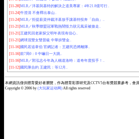
[11-28]
MLB／洋基與基特的解決之道美專家：4年21.8億可行..
[11-24]
牛澄清 不會釋出泰山..
[11-24]
MLB／拒提薪資仲裁洋基放手讓基特投奔「自由」..
[11-21]
MLB／秋季聯盟冠軍戰熱鬧怪力狀元風采被搶走..
[11-21]
王建民回老家探父明年表現有信心..
[11-21]
網球混雙女雙晉級 中華拚雙金..
[11-16]
國民若追韋伯 官網記者：王建民恐將離隊..
[11-16]
前7局0：0 中嚇日一大跳..
[11-16]
MLB／郭泓志今年為人稱道洛時：道奇年度投手！..
[11-12]
國民隊合約 王建民：等12月..
本網資訊僅供體育愛好者瀏覽，作為體育彩票研究及CCTV5台有獎競賽參考，
Copyright © 2006 by
(大玩家运动网)
All rights reserved