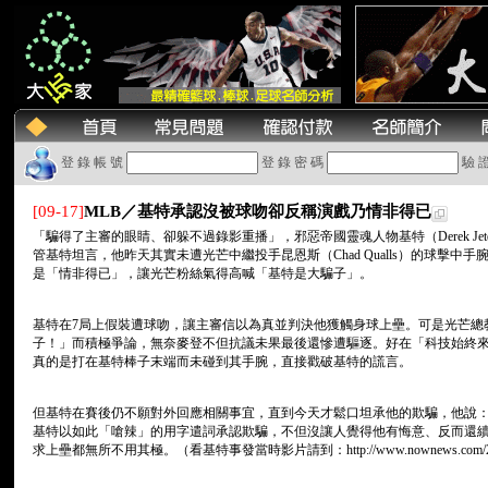
登 錄 帳 號
登 錄 密 碼
驗 
[09-17]
MLB／基特承認沒被球吻卻反稱演戲乃情非得已
「騙得了主審的眼睛、卻躲不過錄影重播」，邪惡帝國靈魂人物基特（Derek Je
管基特坦言，他昨天其實未遭光芒中繼投手昆恩斯（Chad Qualls）的球擊
是「情非得已」，讓光芒粉絲氣得高喊「基特是大騙子」。
基特在7局上假裝遭球吻，讓主審信以為真並判決他獲觸身球上壘。可是光芒總教練麥
子！」而積極爭論，無奈麥登不但抗議未果最後還慘遭驅逐。好在「科技始終
真的是打在基特棒子末端而未碰到其手腕，直接戳破基特的謊言。
但基特在賽後仍不願對外回應相關事宜，直到今天才鬆口坦承他的欺騙，他說
基特以如此「嗆辣」的用字遣詞承認欺騙，不但沒讓人覺得他有悔意、反而還
求上壘都無所不用其極。（看基特事發當時影片請到：http://www.nownews.com/2010/09/