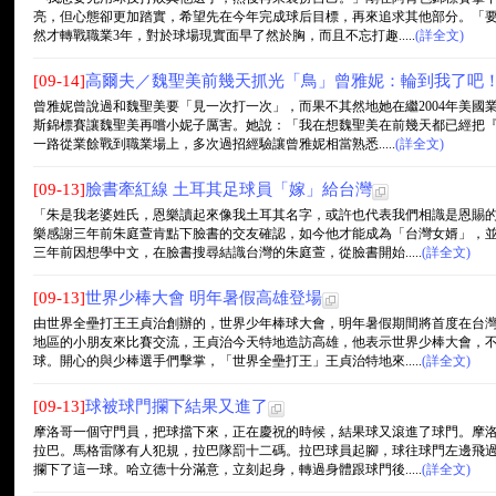
亮，但心態卻更加踏實，希望先在今年完成球后目標，再來追求其他部分。「
然才轉戰職業3年，對於球場現實面早了然於胸，而且不忘打趣.....
(詳全文)
[09-14]
高爾夫／魏聖美前幾天抓光「鳥」曾雅妮：輪到我了吧
曾雅妮曾說過和魏聖美要「見一次打一次」，而果不其然地她在繼2004年美國
斯錦標賽讓魏聖美再嚐小妮子厲害。她說：「我在想魏聖美在前幾天都已經把
一路從業餘戰到職業場上，多次過招經驗讓曾雅妮相當熟悉.....
(詳全文)
[09-13]
臉書牽紅線 土耳其足球員「嫁」給台灣
「朱是我老婆姓氏，恩樂讀起來像我土耳其名字，或許也代表我們相識是恩賜
樂感謝三年前朱庭萱肯點下臉書的交友確認，如今他才能成為「台灣女婿」，
三年前因想學中文，在臉書搜尋結識台灣的朱庭萱，從臉書開始.....
(詳全文)
[09-13]
世界少棒大會 明年暑假高雄登場
由世界全壘打王王貞治創辦的，世界少年棒球大會，明年暑假期間將首度在台灣
地區的小朋友來比賽交流，王貞治今天特地造訪高雄，他表示世界少棒大會，
球。開心的與少棒選手們擊掌，「世界全壘打王」王貞治特地來.....
(詳全文)
[09-13]
球被球門攔下結果又進了
摩洛哥一個守門員，把球擋下來，正在慶祝的時候，結果球又滾進了球門。摩
拉巴。馬格雷隊有人犯規，拉巴隊罰十二碼。拉巴球員起腳，球往球門左邊飛
攔下了這一球。哈立德十分滿意，立刻起身，轉過身體跟球門後.....
(詳全文)