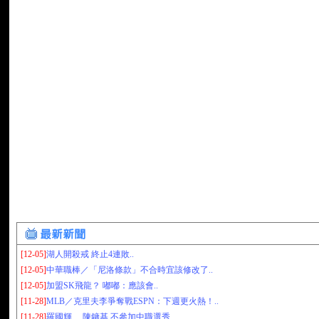
[12-05]
湖人開殺戒 終止4連敗..
[12-05]
中華職棒／「尼洛條款」不合時宜該修改了..
[12-05]
加盟SK飛龍？ 嘟嘟：應該會..
[11-28]
MLB／克里夫李爭奪戰ESPN：下週更火熱！..
[11-28]
羅國輝、 陳鏞基 不參加中職選秀..