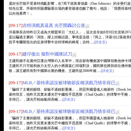
還好光芒能不受基特搗亂影響，在7局下就靠著強森（Dan Johnson）的全壘
領先位置。拜基特所賜遭驅逐出場的麥登最後也酸了幾句，他說：「我覺得基
以向他看齊！」
[09-17]
吉特演戲真逼真 光芒開轟討公道
洋基隊長吉特昨日又成為大聯盟單日「大紅人」，這次並非如8月9日生涯第28
是以騙過主審的「演技」躍上頭條話題。事情是這樣：7局上，洋基1比2落後
投手夸爾斯投出的近身球擊中吉特球棒的棒尾；吉特.....
(詳全文)
[09-17]
建仔復出 擬對中國隊試刀
王建民雖不在廣州亞運台灣隊45人名單中，現在卻有機會讓中國隊領教他伸卡
王建民不只可能和效力太空人的小將羅嘉仁同場對決，國民隊也將與前往佛州集
散，讓王建民有對中國隊出賽的機會。王建民從2000年被.....
(詳全文)
[09-17]
MLB／基特承認沒被球吻卻反稱演戲乃情非得已
「騙得了主審的眼睛、卻躲不過錄影重播」，邪惡帝國靈魂人物基特（Derek Je
基特坦言，他昨天其實未遭光芒中繼投手昆恩斯（Chad Qualls）的球擊中
非得已」，讓光芒粉絲氣得高喊.....
(詳全文)
[09-17]
MLB／基特承認沒被球吻卻反稱演戲乃情非得已
「騙得了主審的眼睛、卻躲不過錄影重播」，邪惡帝國靈魂人物基特（Derek Je
基特坦言，他昨天其實未遭光芒中繼投手昆恩斯（Chad Qualls）的球擊中
非得已」，讓光芒粉絲氣得高喊.....
(詳全文)