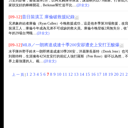
力受到影響，最後連掉2分，以再見觸身球保送，讓遊騎兵以7:6獲勝。打擊陷入低
家狀況好的棒棒開花，Berkman幫忙追平比.....
(詳全文)
[09-12]
昔日裝潢工 庫倫破救援紀錄
兄弟象終結者庫倫（Ryan Cullen）今晚救援成功，這是他本季第30場救援，改寫前洋
裝潢工人，庫倫今年成為兄弟不可或缺的救火員。庫倫今晚登板2局無失分，收下
年的29場台灣職.....
(詳全文)
[09-12]
MLB／一朗將達成連十季200安卻遭史上安打王酸爆
水手隊外野手鈴木一朗即將達成連10季200安，洋基隊長基特（Derek Jeter
到期待時，生涯擁有4256支安打的前紅人強打羅斯（Pete Rose）卻不以為
界上最強運的人。截.....
(詳全文)
1
2
3
4
5
6
7
8
9
10
11
12
13
14
15
16
17
18
19
20
21
上 一 頁
|