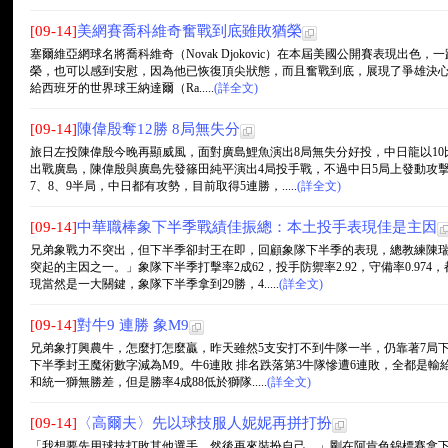
[09-14]
美網賽喬科維奇奮戰到底雖敗猶榮
塞爾維亞網球名將喬科維奇（Novak Djokovic）在本屆美國公開賽表現出
榮，也可以感到安慰，因為他已恢復頂尖狀態，而且奮戰到底，展現了爭雄決心。2
給西班牙的世界球王納達爾（Ra.....
(詳全文)
[09-14]
陳偉殷奪12勝 8局無失分
旅日左投陳偉殷今晚再顯威風，面對廣島鯉魚演出8局無失分好投，中日龍以10
出戰廣島，陳偉殷與廣島先發篠田純平演出4局投手戰，不過中日5局上發動攻擊
7、8、9半局，中日都有攻勢，目前取得5連勝，.....
(詳全文)
[09-14]
中華職棒象下半季戰績佳振總：本土投手表現佳是主因
兄弟象戰力不突出，但下半季卻封王在即，回顧象隊下半季的表現，總教練陳
突起的主因之一。」象隊下半季打擊率2成62，投手防禦率2.92，守備率0.97
現當然是一大關鍵，象隊下半季拿到29勝，4.....
(詳全文)
[09-14]
對牛9 連勝 象M9
兄弟象打興農牛，怎麼打怎麼贏，昨天雖然5支安打不到牛隊一半，仍靠著7局下
下半季封王魔術數字減為M9。牛6連敗 排名跌落第3牛隊慘遭6連敗，全都是輸
和統一獅無勝差，但是勝率4成88低於獅隊.....
(詳全文)
[09-14]
〈高爾夫〉先以球技服人妮妮再拼打扮
「我想要先用球技打敗其他選手，然後再來裝扮自己。」剛在阿肯色錦標賽拿下