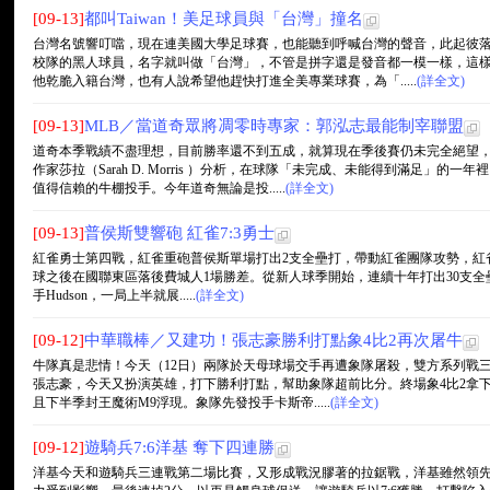
[09-13]
都叫Taiwan！美足球員與「台灣」撞名
台灣名號響叮噹，現在連美國大學足球賽，也能聽到呼喊台灣的聲音，此起彼
校隊的黑人球員，名字就叫做「台灣」，不管是拼字還是發音都一模一樣，這
他乾脆入籍台灣，也有人說希望他趕快打進全美專業球賽，為「.....
(詳全文)
[09-13]
MLB／當道奇眾將凋零時專家：郭泓志最能制宰聯盟
道奇本季戰績不盡理想，目前勝率還不到五成，就算現在季後賽仍未完全絕望
作家莎拉（Sarah D. Morris ）分析，在球隊「未完成、未能得到滿足」
值得信賴的牛棚投手。今年道奇無論是投.....
(詳全文)
[09-13]
普侯斯雙響砲 紅雀7:3勇士
紅雀勇士第四戰，紅雀重砲普侯斯單場打出2支全壘打，帶動紅雀團隊攻勢，紅雀
球之後在國聯東區落後費城人1場勝差。從新人球季開始，連續十年打出30支全壘打，10
手Hudson，一局上半就展.....
(詳全文)
[09-12]
中華職棒／又建功！張志豪勝利打點象4比2再次屠牛
牛隊真是悲情！今天（12日）兩隊於天母球場交手再遭象隊屠殺，雙方系列戰三
張志豪，今天又扮演英雄，打下勝利打點，幫助象隊超前比分。終場象4比2拿下
且下半季封王魔術M9浮現。象隊先發投手卡斯帝.....
(詳全文)
[09-12]
遊騎兵7:6洋基 奪下四連勝
洋基今天和遊騎兵三連戰第二場比賽，又形成戰況膠著的拉鋸戰，洋基雖然領